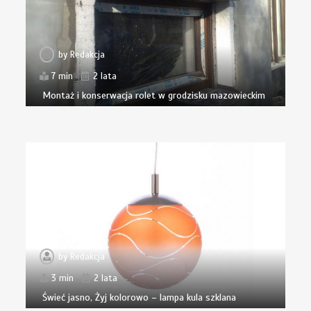
by
Redakcja
7 min
2 lata
Montaż i konserwacja rolet w grodzisku mazowieckim
by
Redakcja
3 min
2 lata
Świeć jasno, Żyj kolorowo – lampa kula szklana