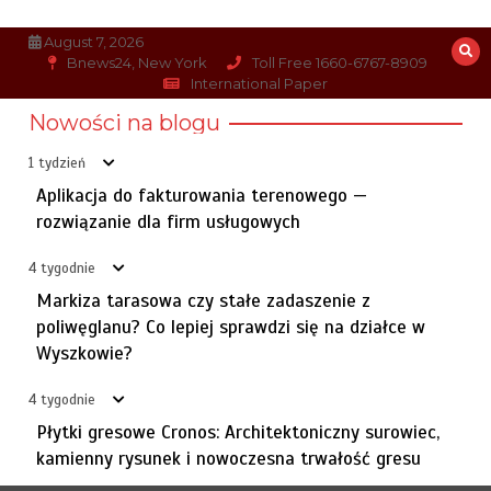
Skip
to
August 7, 2026
content
Bnews24, New York
Toll Free 1660-6767-8909
International Paper
Cicha rezygnacja na pierwszej linii. Jak rozpoznać
3
wypalonego pracownika dzięki opiniom z zewnątrz?
Nowości na blogu
17 maja, 2026
7 min
3 miesiące
1 tydzień
Aplikacja do fakturowania terenowego —
rozwiązanie dla firm usługowych
Jak profesjonalne wsparcie pomaga oszczędzić czas i
4
pieniądze w poszukiwaniu nieruchomości?
4 tygodnie
29 kwietnia, 2026
4 min
3 miesiące
Markiza tarasowa czy stałe zadaszenie z
poliwęglanu? Co lepiej sprawdzi się na działce w
Apartamenty w zakopanem – komfortowy nocleg na
Wyszkowie?
5
każdą porę roku
2 stycznia, 2026
4 min
7 miesięcy
4 tygodnie
Płytki gresowe Cronos: Architektoniczny surowiec,
kamienny rysunek i nowoczesna trwałość gresu
Naczynia ceramiczne a ekologia i trwałość
6