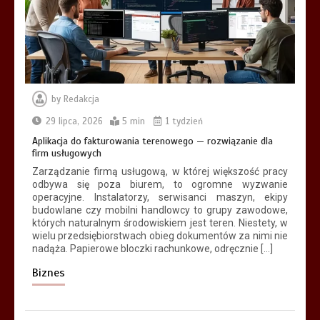
sprawdzi się na działce w Wyszkowie?
6 min
by
Redakcja
Płytki gresowe Cronos:
Architektoniczny surowiec, kamienny
29 lipca, 2026
5 min
1 tydzień
rysunek i nowoczesna trwałość gresu
Aplikacja do fakturowania terenowego — rozwiązanie dla
5 min
firm usługowych
Zarządzanie firmą usługową, w której większość pracy
odbywa się poza biurem, to ogromne wyzwanie
operacyjne. Instalatorzy, serwisanci maszyn, ekipy
budowlane czy mobilni handlowcy to grupy zawodowe,
których naturalnym środowiskiem jest teren. Niestety, w
wielu przedsiębiorstwach obieg dokumentów za nimi nie
nadąża. Papierowe bloczki rachunkowe, odręcznie […]
Biznes