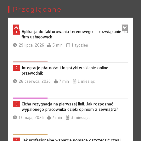
22 grudnia, 2025
6 min
8 miesięcy
Przeglądane
Aplikacja do fakturowania terenowego — rozwiązanie dla
1
firm usługowych
29 lipca, 2026
5 min
1 tydzień
Integracje płatności i logistyki w sklepie online –
2
przewodnik
26 czerwca, 2026
7 min
1 miesiąc
Cicha rezygnacja na pierwszej linii. Jak rozpoznać
3
wypalonego pracownika dzięki opiniom z zewnątrz?
17 maja, 2026
7 min
3 miesiące
Jak profesjonalne wsparcie pomaga oszczędzić czas i
4