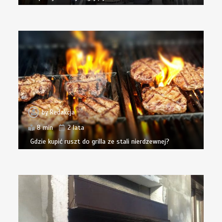
by
Redakcja
8 min
2 lata
Gdzie kupić ruszt do grilla ze stali nierdzewnej?