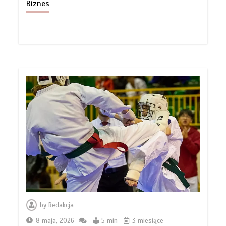
Biznes
Markiza tarasowa czy stałe
by
Redakcja
zadaszenie z poliwęglanu? Co lepiej
sprawdzi się na działce w Wyszkowie?
8 maja, 2026
5 min
3 miesiące