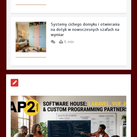
Systemy cichego domyku i otwierania
na dotyk w nowoczesnych szafach na
wymiar
6 min
Aplikacja do fakturowania terenowego
— rozwiązanie dla firm usługowych
5 min
Markiza tarasowa czy stałe
zadaszenie z poliwęglanu? Co lepiej