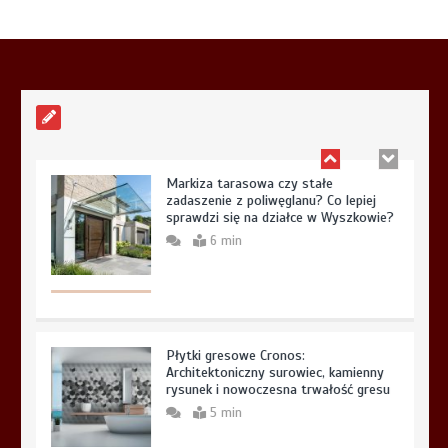
Aplikacja do fakturowania terenowego
— rozwiązanie dla firm usługowych
5 min
Markiza tarasowa czy stałe
zadaszenie z poliwęglanu? Co lepiej
sprawdzi się na działce w Wyszkowie?
6 min
Płytki gresowe Cronos:
Architektoniczny surowiec, kamienny
rysunek i nowoczesna trwałość gresu
5 min