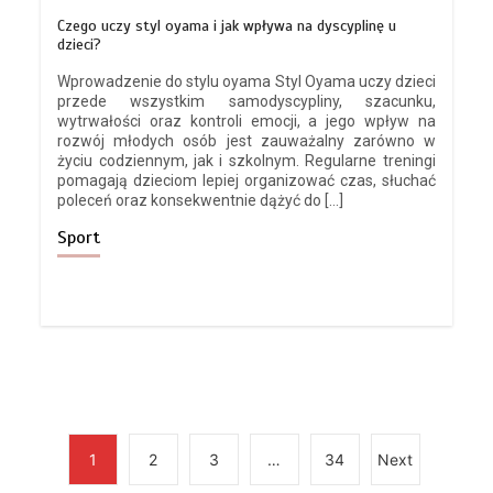
6 min
Czego uczy styl oyama i jak wpływa na dyscyplinę u
dzieci?
Wprowadzenie do stylu oyama Styl Oyama uczy dzieci
przede wszystkim samodyscypliny, szacunku,
wytrwałości oraz kontroli emocji, a jego wpływ na
Płytki gresowe Cronos:
rozwój młodych osób jest zauważalny zarówno w
Architektoniczny surowiec, kamienny
życiu codziennym, jak i szkolnym. Regularne treningi
rysunek i nowoczesna trwałość gresu
pomagają dzieciom lepiej organizować czas, słuchać
5 min
poleceń oraz konsekwentnie dążyć do […]
Sport
Systemy cichego domyku i otwierania
na dotyk w nowoczesnych szafach na
wymiar
6 min
1
2
3
…
34
Next