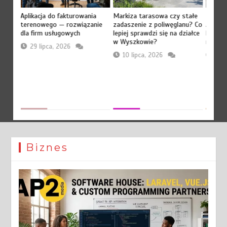
:
Płytk
Aplikacja do fakturowania
Markiza tarasowa czy stałe
iec,
Archit
terenowego — rozwiązanie
zadaszenie z poliwęglanu? Co
kamien
dla firm usługowych
lepiej sprawdzi się na działce
gresu
nowoc
w Wyszkowie?
29 lipca, 2026
9 l
10 lipca, 2026
Biznes