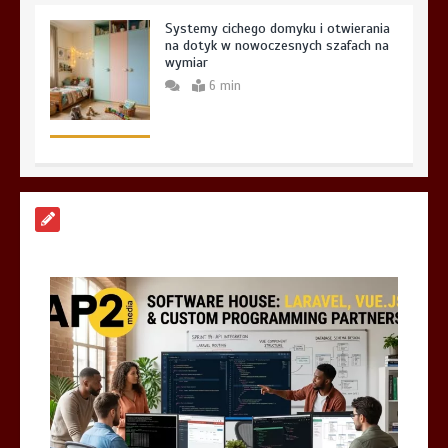
Systemy cichego domyku i otwierania
na dotyk w nowoczesnych szafach na
wymiar
6 min
Aplikacja do fakturowania terenowego
— rozwiązanie dla firm usługowych
5 min
Markiza tarasowa czy stałe
zadaszenie z poliwęglanu? Co lepiej
sprawdzi się na działce w Wyszkowie?
6 min