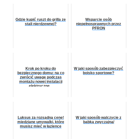
Gdzie kupić ruszt do grilla ze
Wsparcie osób
stali nierdzewnej?
niepełnosprawnych przez
PFRON
Krok po kroku do
W jaki sposób zabezpieczyć
bezpiecznego domu: na co
boisko sportowe?
zwrócić uwagę podczas
montażu nowej instalacji
elektryczne...
Luksus za rozsądną cenę!
W jaki sposób walczycie z
miedziane umywalki, które
babką zwyczajną/
musisz mieć w łazience