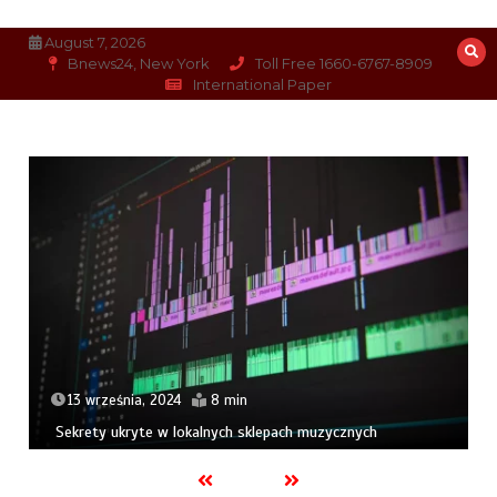
Skip
to
August 7, 2026
content
Bnews24, New York
Toll Free 1660-6767-8909
International Paper
13 września, 2024
8 min
Sekrety ukryte w lokalnych sklepach muzycznych