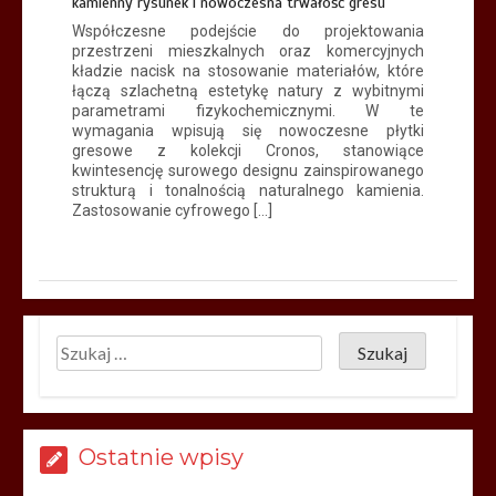
kamienny rysunek i nowoczesna trwałość gresu
Współczesne podejście do projektowania
przestrzeni mieszkalnych oraz komercyjnych
kładzie nacisk na stosowanie materiałów, które
łączą szlachetną estetykę natury z wybitnymi
parametrami fizykochemicznymi. W te
wymagania wpisują się nowoczesne płytki
gresowe z kolekcji Cronos, stanowiące
kwintesencję surowego designu zainspirowanego
strukturą i tonalnością naturalnego kamienia.
Zastosowanie cyfrowego […]
Ostatnie wpisy