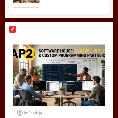
Aplikacja do fakturowania terenowego
— rozwiązanie dla firm usługowych
5 min
Markiza tarasowa czy stałe
zadaszenie z poliwęglanu? Co lepiej
sprawdzi się na działce w Wyszkowie?
6 min
by
Redakcja
Płytki gresowe Cronos: