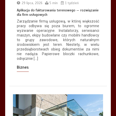
Architektoniczny surowiec, kamienny
29 lipca, 2026
5 min
1 tydzień
rysunek i nowoczesna trwałość gresu
Aplikacja do fakturowania terenowego — rozwiązanie
5 min
dla firm usługowych
Zarządzanie firmą usługową, w której większość
pracy odbywa się poza biurem, to ogromne
wyzwanie operacyjne. Instalatorzy, serwisanci
maszyn, ekipy budowlane czy mobilni handlowcy
to grupy zawodowe, których naturalnym
środowiskiem jest teren. Niestety, w wielu
przedsiębiorstwach obieg dokumentów za nimi
nie nadąża. Papierowe bloczki rachunkowe,
odręcznie […]
Biznes