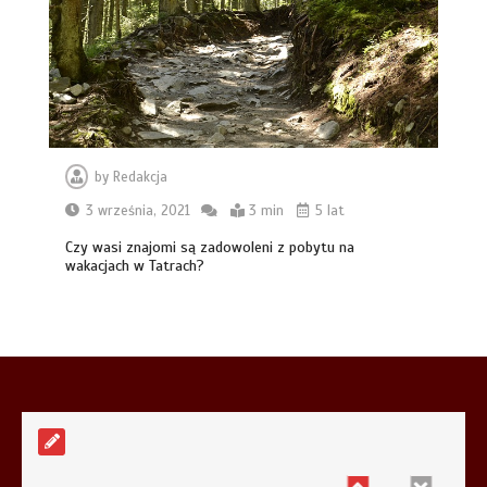
5 min
Systemy cichego domyku i otwierania
na dotyk w nowoczesnych szafach na
wymiar
by
Redakcja
6 min
3 września, 2021
3 min
5 lat
Czy wasi znajomi są zadowoleni z pobytu na
wakacjach w Tatrach?
Aplikacja do fakturowania terenowego
— rozwiązanie dla firm usługowych
5 min