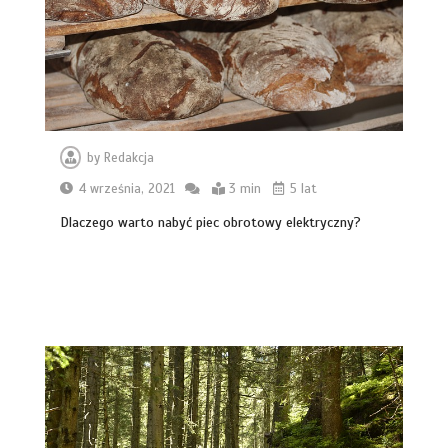
by
Redakcja
4 września, 2021
3 min
5 lat
Dlaczego warto nabyć piec obrotowy elektryczny?
Markiza tarasowa czy stałe
zadaszenie z poliwęglanu? Co lepiej
sprawdzi się na działce w Wyszkowie?
6 min
Płytki gresowe Cronos:
Architektoniczny surowiec, kamienny
rysunek i nowoczesna trwałość gresu