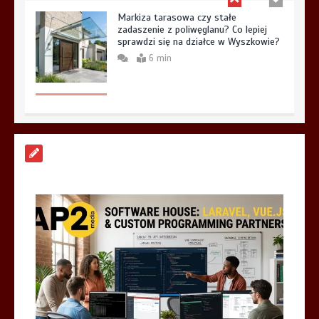
Markiza tarasowa czy stałe
zadaszenie z poliwęglanu? Co lepiej
sprawdzi się na działce w Wyszkowie?
6 min
Płytki gresowe Cronos:
Architektoniczny surowiec, kamienny
rysunek i nowoczesna trwałość gresu
5 min
Systemy cichego domyku i otwierania
na dotyk w nowoczesnych szafach na
wymiar
6 min