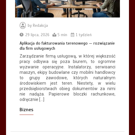
by
Redakcja
Aplikacja do fakturowania terenowego
— rozwiązanie dla firm usługowych
29 lipca, 2026
5 min
1 tydzień
5 min
Aplikacja do fakturowania terenowego — rozwiązanie
dla firm usługowych
Zarządzanie firmą usługową, w której większość
pracy odbywa się poza biurem, to ogromne
wyzwanie operacyjne. Instalatorzy, serwisanci
maszyn, ekipy budowlane czy mobilni handlowcy
to grupy zawodowe, których naturalnym
środowiskiem jest teren. Niestety, w wielu
przedsiębiorstwach obieg dokumentów za nimi
nie nadąża. Papierowe bloczki rachunkowe,
odręcznie […]
Biznes