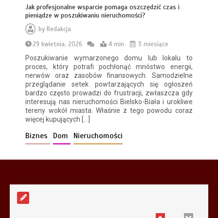
Jak profesjonalne wsparcie pomaga oszczędzić czas i
pieniądze w poszukiwaniu nieruchomości?
by
Redakcja
29 kwietnia, 2026
4 min
3 miesiące
Poszukiwanie wymarzonego domu lub lokalu to
Systemy cichego domyku i otwierania
proces, który potrafi pochłonąć mnóstwo energii,
na dotyk w nowoczesnych szafach na
nerwów oraz zasobów finansowych. Samodzielne
wymiar
przeglądanie setek powtarzających się ogłoszeń
6 min
bardzo często prowadzi do frustracji, zwłaszcza gdy
interesują nas nieruchomości Bielsko-Biała i urokliwe
tereny wokół miasta. Właśnie z tego powodu coraz
więcej kupujących […]
Biznes
Dom
Nieruchomości
Aplikacja do fakturowania terenowego
— rozwiązanie dla firm usługowych
5 min