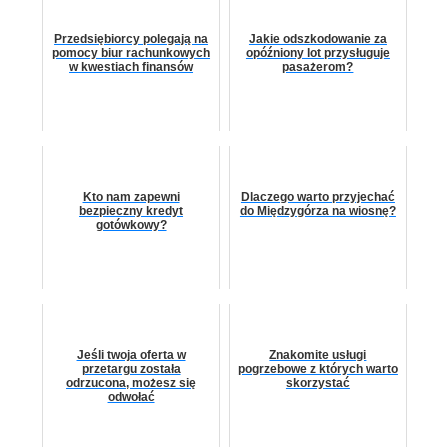
Przedsiębiorcy polegają na
Jakie odszkodowanie za
pomocy biur rachunkowych
opóźniony lot przysługuje
w kwestiach finansów
pasażerom?
Kto nam zapewni
Dlaczego warto przyjechać
bezpieczny kredyt
do Międzygórza na wiosnę?
gotówkowy?
Jeśli twoja oferta w
Znakomite usługi
przetargu została
pogrzebowe z których warto
odrzucona, możesz się
skorzystać
odwołać