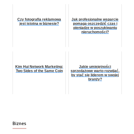
Czy fotografia reklamowa
Jak profesjonalne wsparcie
jest istotna w biznesie?
pomaga oszczędzić czas i
pieniądze w poszukiwaniu
nieruchomości?
Kim Hui Network Marketing:
Jakie umiejętności
Two Sides of the Same Coin
sprzedażowe warto rozwijać,
by stać się liderem w swojej
branży?
Biznes