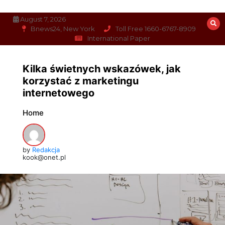
Skip
to
August 7, 2026
content
Bnews24, New York
Toll Free 1660-6767-8909
International Paper
Kilka świetnych wskazówek, jak
korzystać z marketingu
internetowego
Home
by
Redakcja
kook@onet.pl