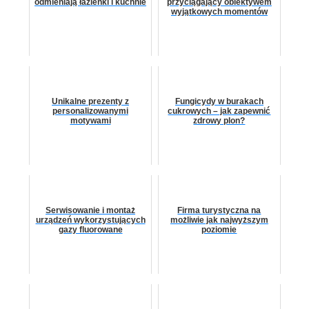
odmieniają łazienki i kuchnie
przyciągający obiektywem
wyjątkowych momentów
Unikalne prezenty z
Fungicydy w burakach
personalizowanymi
cukrowych – jak zapewnić
motywami
zdrowy plon?
Serwisowanie i montaż
Firma turystyczna na
urządzeń wykorzystujących
możliwie jak najwyższym
gazy fluorowane
poziomie