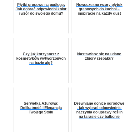
Płytki gresowe na podłogę:
Nowoczesne wzory płytek
Jak dobrać odpowiedni kolor
gresowych do kuchni –
i wzór do swojego domu?
inspiracje na każdy gust
Czy już korzystasz z
Nastawiasz się na udane
kosmetyków wytworzonych
zbiory rzepaku?
na bazie alg?
Serwetka Ażurowa:
Drewniane donice ogrodowe
Delikatność i Elegancja
- jak wybrać odpowiednie
Twojego Stołu
naczynia do uprawy roślin
na tarasie czy balkonie