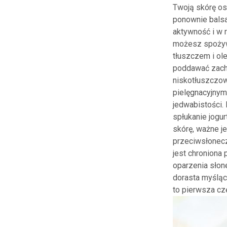
Twoją skórę os
ponownie balsam
aktywność i w r
możesz spożywa
tłuszczem i ole
poddawać zachc
niskotłuszczow
pielęgnacyjnym.
jedwabistości.
spłukanie jogu
skórę, ważne j
przeciwsłonecz
jest chroniona
oparzenia słon
dorasta myśląc,
to pierwsza cz