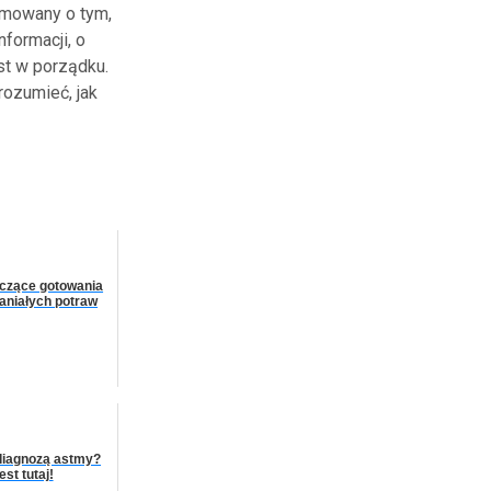
rmowany o tym,
formacji, o
est w porządku.
rozumieć, jak
czące gotowania
aniałych potraw
diagnozą astmy?
st tutaj!