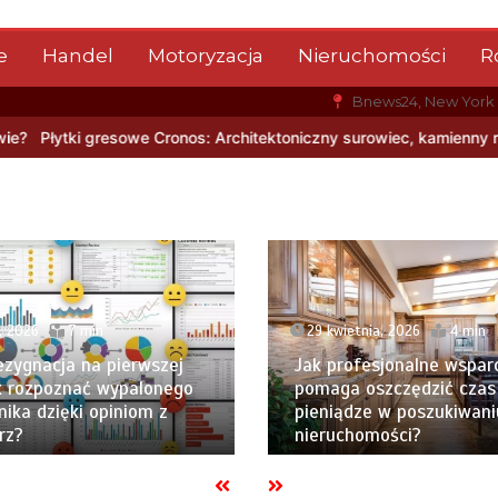
e
Handel
Motoryzacja
Nieruchomości
R
Bnews24, New York
nos: Architektoniczny surowiec, kamienny rysunek i nowoczesna tr
, 2026
7 min
29 kwietnia, 2026
4 min
ezygnacja na pierwszej
Jak profesjonalne wspar
Jak rozpoznać wypalonego
pomaga oszczędzić czas 
ika dzięki opiniom z
pieniądze w poszukiwani
rz?
nieruchomości?