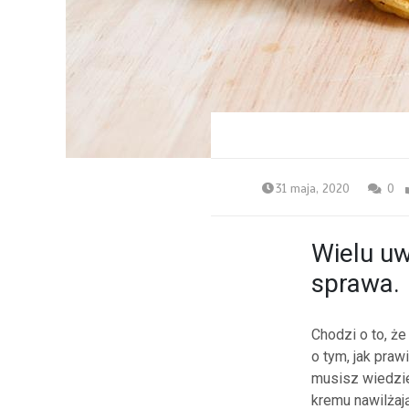
31 maja, 2020
0
Wielu uw
sprawa.
Chodzi o to, że
o tym, jak pra
musisz wiedzie
kremu nawilżaj