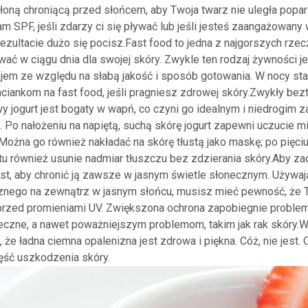
łoną chroniącą przed słońcem, aby Twoja twarz nie uległa popar
 SPF, jeśli zdarzy ci się pływać lub jeśli jesteś zaangażowany
ezultacie dużo się pocisz.Fast food to jedna z najgorszych rzecz
ć w ciągu dnia dla swojej skóry. Zwykle ten rodzaj żywności j
jem ze względu na słabą jakość i sposób gotowania. W nocy star
iankom na fast food, jeśli pragniesz zdrowej skóry.Zwykły bez
y jogurt jest bogaty w wapń, co czyni go idealnym i niedrogim 
 Po nałożeniu na napiętą, suchą skórę jogurt zapewni uczucie mi
 Można go również nakładać na skórę tłustą jako maskę; po pięci
rtu również usunie nadmiar tłuszczu bez zdzierania skóry.Aby z
est, aby chronić ją zawsze w jasnym świetle słonecznym. Używa
nego na zewnątrz w jasnym słońcu, musisz mieć pewność, że 
 przed promieniami UV. Zwiększona ochrona zapobiegnie problem
eczne, a nawet poważniejszym problemom, takim jak rak skóry.
 że ładna ciemna opalenizna jest zdrowa i piękna. Cóż, nie jest.
ęść uszkodzenia skóry.