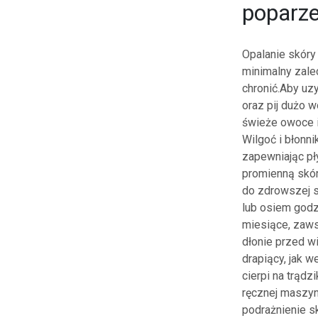
poparz
Opalanie skóry
minimalny zalec
chronić.Aby uz
oraz pij dużo 
świeże owoce i
Wilgoć i błonn
zapewniając pł
promienną skór
do zdrowszej s
lub osiem godz
miesiące, zaws
dłonie przed wi
drapiący, jak w
cierpi na trądz
ręcznej maszynk
podrażnienie s