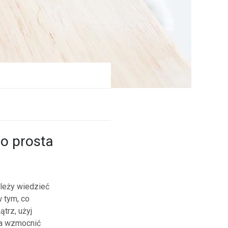
to prosta
należy wiedzieć
 tym, co
trz, użyj
ga wzmocnić