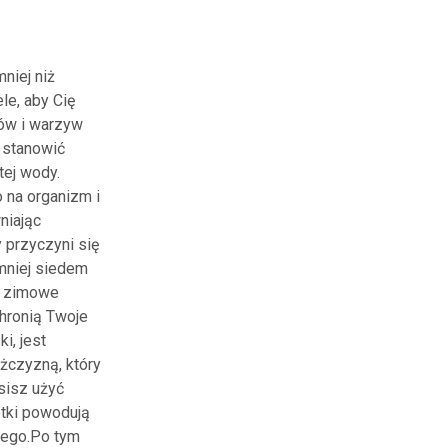
niej niż
le, aby Cię
ców i warzyw
 stanowić
tej wody.
 na organizm i
niając
 przyczyni się
mniej siedem
e zimowe
hronią Twoje
i, jest
ężczyzną, który
sisz użyć
etki powodują
tego.Po tym