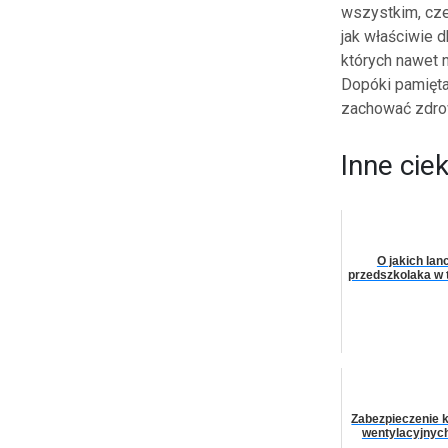
wszystkim, cze
jak właściwie d
których nawet n
Dopóki pamięta
zachować zdro
Inne cie
O jakich la
przedszkolaka w t
Zabezpieczenie 
wentylacyjnyc