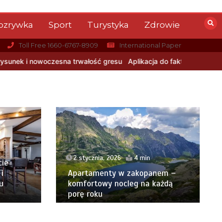
ozrywka
Sport
Turystyka
Zdrowie
Toll Free 1660-6767-8909
International Paper
wałość gresu
Aplikacja do fakturowania terenowego — rozwiązanie
2 stycznia, 2026
4 min
cie
i
Apartamenty w zakopanem –
u
komfortowy nocleg na każdą
porę roku