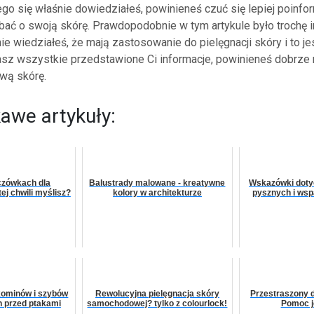
go się właśnie dowiedziałeś, powinieneś czuć się lepiej poinfo
bać o swoją skórę. Prawdopodobnie w tym artykule było trochę in
ie wiedziałeś, że mają zastosowanie do pielęgnacji skóry i to j
sz wszystkie przedstawione Ci informacje, powinieneś dobrze 
wą skórę.
kawe artykuły:
nczówkach dla
Balustrady malowane - kreatywne
Wskazówki doty
ej chwili myślisz?
kolory w architekturze
pysznych i wsp
kominów i szybów
Rewolucyjna pielęgnacja skóry
Przestraszony 
h przed ptakami
samochodowej? tylko z colourlock!
Pomoc je