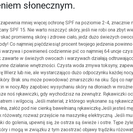
eniem słonecznym.
 zapewnia mniej więcej ochronę SPF na poziomie 2-4, znacznie m
any SPF 15. Nie warto niszczyć skóry, jeśli nie robi ona zbyt wie
yskać promienną skórę i zdrowe ciało, jedz dużo świeżych owo
wody! Co najmniej pięćdziesiąt procent twojego jedzenia powinno
 warzywa i powinieneś codziennie pić co najmniej 64 uncje czys
ik zawarte w świeżych owocach i warzywach działają odtruwająco
ynne działanie wnętrzności. Czysta woda zmywa toksyny, zapew
ę.Wierz lub nie, ale wystarczająco dużo odpoczynku każdej nocy
kóry. Brak snu może powodować zmarszczki na oku. Śpij co naj
in w nocy.Aby zapobiec wysychaniu skóry na dłoniach w mroźn
ze noś rękawiczki, gdy wychodzisz na zewnątrz. Rękawiczki oc
atrem i wilgocią. Jeśli materiał, z którego wykonane są rękawiczk
ełna, załóż pod nie cienką bawełnianą rękawiczkę.Jeśli jesteś m
ik różowaty, rozważ przejście na maszynkę elektryczną. Jeśli mu
i do golenia, upewnij się, że ostrza są świeże i ostre. Tępe żyl
kóry i mogą w związku z tym zaostrzać objawy trądziku różowa