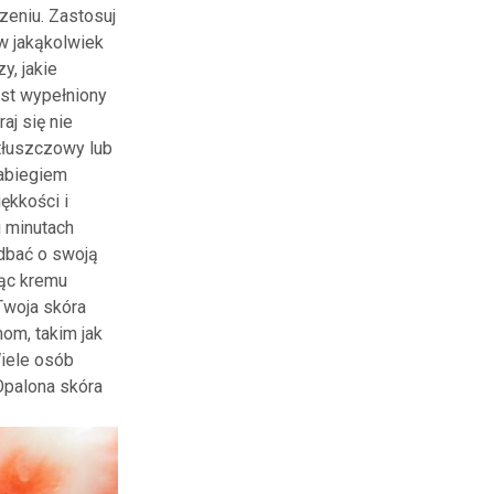
zeniu. Zastosuj
 w jakąkolwiek
y, jakie
est wypełniony
aj się nie
tłuszczowy lub
zabiegiem
ękkości i
u minutach
adbać o swoją
jąc kremu
Twoja skóra
om, takim jak
Wiele osób
 Opalona skóra