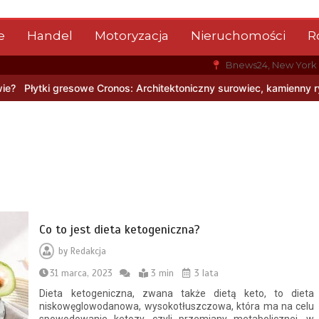
e
Handel
Motoryzacja
Nieruchomości
R
Bnews24, New York
 Cronos: Architektoniczny surowiec, kamienny rysunek i nowoczesn
Co to jest dieta ketogeniczna?
by
Redakcja
31 marca, 2023
3 min
3 lata
Dieta ketogeniczna, zwana także dietą keto, to dieta
niskowęglowodanowa, wysokotłuszczowa, która ma na celu