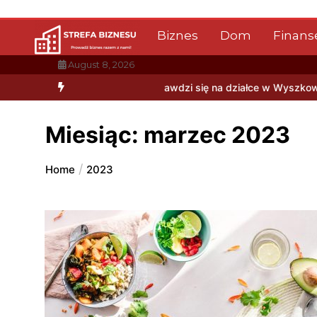
Skip
to
Biznes
Dom
Finans
content
August 8, 2026
? Co lepiej sprawdzi się na działce w Wyszkowie?
Płytki gresowe
Miesiąc:
marzec 2023
Home
2023