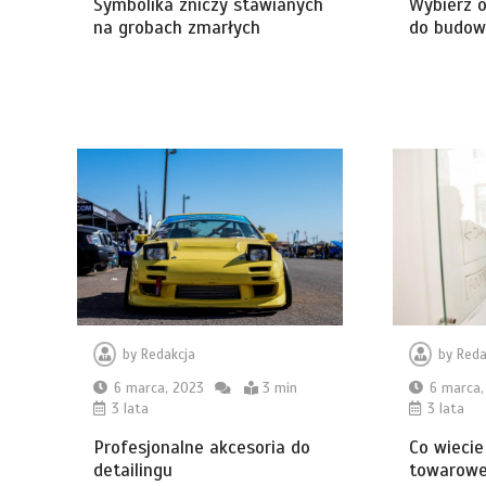
Symbolika zniczy stawianych
Wybierz 
na grobach zmarłych
do budow
by
Redakcja
by
Reda
6 marca, 2023
3 min
6 marca,
3 lata
3 lata
Profesjonalne akcesoria do
Co wiecie
detailingu
towarow