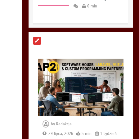
6 min
Aplikacja do
fakturowania
terenowego —
rozwiązanie dla firm
usługowych
5 min
Markiza tarasowa czy
stałe zadaszenie z
poliwęglanu? Co lepiej
sprawdzi się na
działce w Wyszkowie?
by
Redakcja
6 min
29 lipca, 2026
5 min
1 tydzień