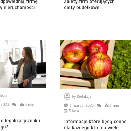
odpowiednią firmę
Zalety firm oferujących
y nieruchomości
diety pudełkowe
kcja
by
Redakcja
 2023
3 min
3 marca, 2023
3 min
3 lata
 o legalizacji znaku
Informacje które będą cenne
ego?
dla każdego kto ma wiele