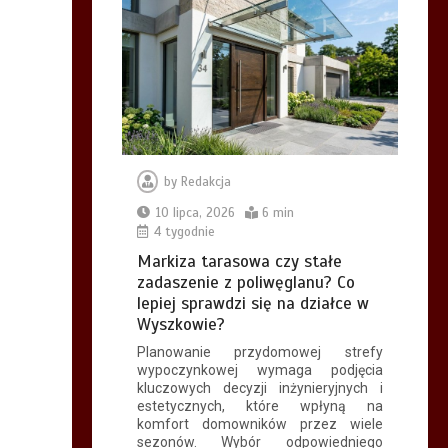
by
Redakcja
10 lipca, 2026
6 min
4 tygodnie
Markiza tarasowa czy stałe
zadaszenie z poliwęglanu? Co
lepiej sprawdzi się na działce w
Wyszkowie?
Planowanie przydomowej strefy
wypoczynkowej wymaga podjęcia
kluczowych decyzji inżynieryjnych i
estetycznych, które wpłyną na
komfort domowników przez wiele
sezonów. Wybór odpowiedniego