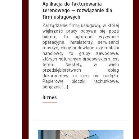
Aplikacja do fakturowania
terenowego — rozwiązanie dla
firm usługowych
Płytki gresowe
Zarządzanie firmą usługową, w której
Cronos:
większość pracy odbywa się poza
Architektoniczny
biurem, to ogromne wyzwanie
surowiec, kamienny
operacyjne. Instalatorzy, serwisanci
maszyn, ekipy budowlane czy mobilni
rysunek i nowoczesna
handlowcy to grupy zawodowe,
trwałość gresu
których naturalnym środowiskiem jest
5 min
teren. Niestety, w wielu
przedsiębiorstwach obieg
dokumentów za nimi nie nadąża.
Papierowe bloczki rachunkowe,
odręcznie […]
Biznes