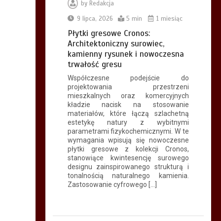
by
Redakcja
9 lipca, 2026
5 min
1 miesiąc
Płytki gresowe Cronos:
Architektoniczny surowiec,
kamienny rysunek i nowoczesna
trwałość gresu
Współczesne podejście do
projektowania przestrzeni
mieszkalnych oraz komercyjnych
kładzie nacisk na stosowanie
materiałów, które łączą szlachetną
estetykę natury z wybitnymi
parametrami fizykochemicznymi. W te
wymagania wpisują się nowoczesne
płytki gresowe z kolekcji Cronos,
stanowiące kwintesencję surowego
designu zainspirowanego strukturą i
tonalnością naturalnego kamienia.
Zastosowanie cyfrowego […]