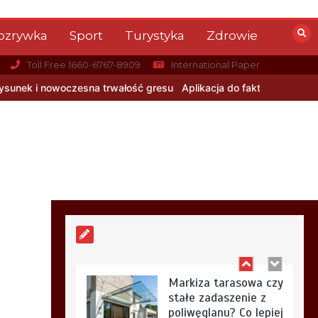
domyku i otwierania
na dotyk w
ozrywka
Sport
Turystyka
Zdrowie
nowoczesnych
szafach na wymiar
Toll Free 1660-6767-8909
International Paper
6 min
a trwałość gresu
Aplikacja do fakturowania terenowego — rozwiąz
Aplikacja do
fakturowania
terenowego —
rozwiązanie dla firm
usługowych
5 min
Markiza tarasowa czy
stałe zadaszenie z
poliwęglanu? Co lepiej