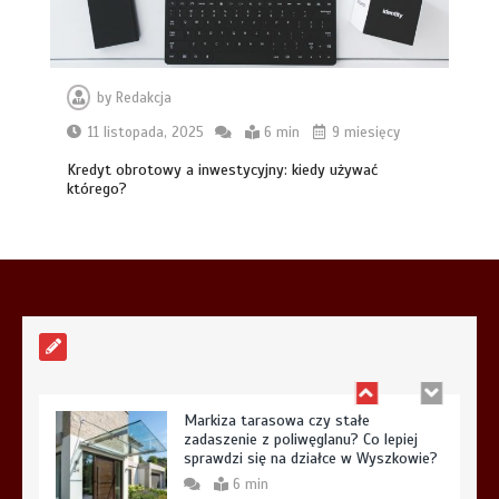
Systemy cichego domyku i otwierania
na dotyk w nowoczesnych szafach na
wymiar
by
Redakcja
6 min
11 listopada, 2025
6 min
9 miesięcy
Kredyt obrotowy a inwestycyjny: kiedy używać
którego?
Aplikacja do fakturowania terenowego
— rozwiązanie dla firm usługowych
5 min
Markiza tarasowa czy stałe
zadaszenie z poliwęglanu? Co lepiej
sprawdzi się na działce w Wyszkowie?
6 min