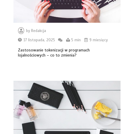
by
Redakcja
17 listopada, 2025
5 min
9 miesięcy
Markiza tarasowa czy stałe
zadaszenie z poliwęglanu? Co lepiej
Zastosowanie tokenizacji w programach
sprawdzi się na działce w Wyszkowie?
lojalnościowych – co to zmienia?
6 min
Płytki gresowe Cronos:
Architektoniczny surowiec, kamienny
rysunek i nowoczesna trwałość gresu
5 min