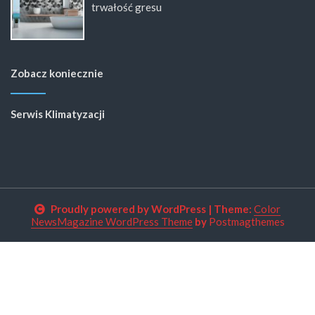
trwałość gresu
Zobacz koniecznie
Serwis Klimatyzacji
Proudly powered by WordPress
|
Theme:
Color
NewsMagazine WordPress Theme
by
Postmagthemes