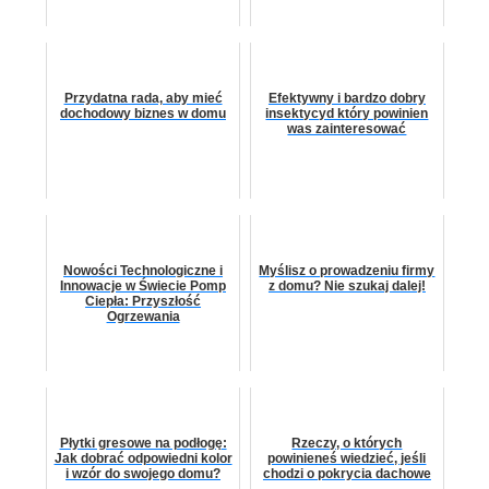
Przydatna rada, aby mieć
Efektywny i bardzo dobry
dochodowy biznes w domu
insektycyd który powinien
was zainteresować
Nowości Technologiczne i
Myślisz o prowadzeniu firmy
Innowacje w Świecie Pomp
z domu? Nie szukaj dalej!
Ciepła: Przyszłość
Ogrzewania
Płytki gresowe na podłogę:
Rzeczy, o których
Jak dobrać odpowiedni kolor
powinieneś wiedzieć, jeśli
i wzór do swojego domu?
chodzi o pokrycia dachowe