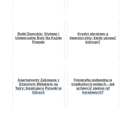
Botki Damskie: Stylowe i
Kredyt obrotowy a
Uniwersalne Buty Na Każdą
inwestycyjny: kiedy używać
Pogodę
którego?
Apartamenty Zakopane z
Fotografia podwodna w
Dziennym Widokiem na
tropikalnych wodach – jak
Tatry: Inspirujące Poranki w
uchwycić piękno raf
Górach
koralowych?