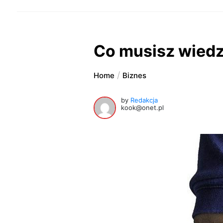
Co musisz wiedzi
Home
Biznes
by
Redakcja
kook@onet.pl