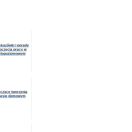
skazówki i porady
oczęcia pracy w
ielopoziomowym
czące tworzenia
znesie domowym