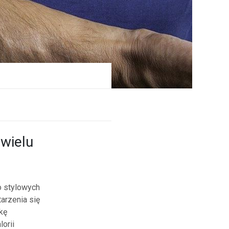
 wielu
o stylowych
arzenia się
kę
orii