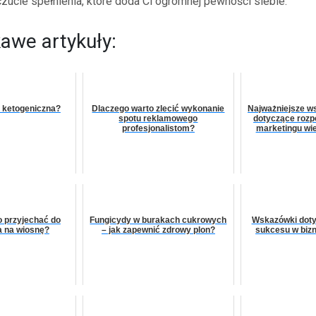
zucie spełnienia, które doda Ci ogromnej pewności siebie.
kawe artykuły:
ta ketogeniczna?
Dlaczego warto zlecić wykonanie
Najważniejsze w
spotu reklamowego
dotyczące rozp
profesjonalistom?
marketingu w
o przyjechać do
Fungicydy w burakach cukrowych
Wskazówki doty
a na wiosnę?
– jak zapewnić zdrowy plon?
sukcesu w bi