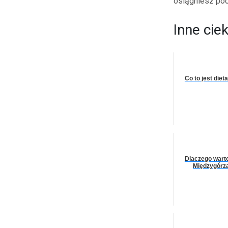
osiągniesz poc
Inne cie
Co to jest die
Dlaczego wart
Międzygórz