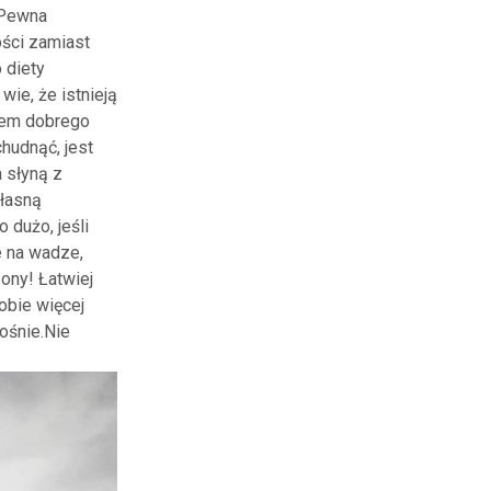
 Pewna
ości zamiast
 diety
wie, że istnieją
dem dobrego
hudnąć, jest
 słyną z
łasną
 dużo, jeśli
e na wadze,
ony! Łatwiej
sobie więcej
rośnie.Nie