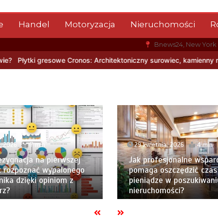
e
Handel
Motoryzacja
Nieruchomości
R
Bnews24, New York
s: Architektoniczny surowiec, kamienny rysunek i nowoczesna trwa
, 2026
7 min
29 kwietnia, 2026
4 min
ezygnacja na pierwszej
Jak profesjonalne wspar
Jak rozpoznać wypalonego
pomaga oszczędzić czas 
ika dzięki opiniom z
pieniądze w poszukiwani
rz?
nieruchomości?