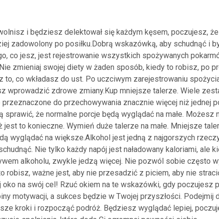
wolnisz i będziesz delektował się każdym kęsem, poczujesz, że
iej zadowolony po posiłku.Dobrą wskazówką, aby schudnąć i by
, co jesz, jest rejestrowanie wszystkich spożywanych pokarm
Nie zmieniaj swojej diety w żaden sposób, kiedy to robisz, po p
z to, co wkładasz do ust. Po uczciwym zarejestrowaniu spożycia
z wprowadzić zdrowe zmiany.Kup mniejsze talerze. Wiele zes
e przeznaczone do przechowywania znacznie więcej niż jednej por
ą sprawić, że normalne porcje będą wyglądać na małe. Możesz 
iż jest to konieczne. Wymień duże talerze na małe. Mniejsze tale
ędą wyglądać na większe.Alkohol jest jedną z najgorszych rzecz
chudnąć. Nie tylko każdy napój jest naładowany kaloriami, ale k
ywem alkoholu, zwykle jedzą więcej. Nie pozwól sobie często 
 to robisz, ważne jest, aby nie przesadzić z piciem, aby nie strac
ej oko na swój cel! Rzuć okiem na te wskazówki, gdy poczujesz 
iny motywacji, a sukces będzie w Twojej przyszłości. Podejmij d
ze kroki i rozpocząć podróż. Będziesz wyglądać lepiej, poczujes