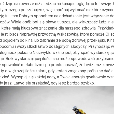
 jeżdżąc na rowerze niż siedząc na kanapie oglądając telewizję.
 tym, czego potrzebujesz, więc spróbuj wykonać niektóre czynn
zję tu i tam.Dobrym sposobem na odchudzanie jest włączenie do
zów. Wiele osób boi się słowa tłuszcz, ale większość ludzi nie 
, które mają kluczowe znaczenie dla naszego zdrowia. Przykła
u jest łosoś.Naprawdę przydatną wskazówką, która pomoże Ci sc
d pójściem do kina lub zabranie ze sobą zdrowej przekąski. Kina
pcornu i wszystkich łatwo dostępnych słodyczy. Przynosząc w
ulegniesz pokusie.Niezwykle ważne jest, aby spać wystarczająco
ć. Brak wystarczającej ilości snu może spowodować przybrani
spowolnić metabolizm i po prostu sprawić, że będziesz zmęcz
kty o większej ilości kalorii, gdy jesteś zmęczony, próbując dać 
 dzień. Wysypiaj się każdej nocy, a Twoja energia gwałtownie wz
dy jesz. Łatwo się przejadać, gdy jesz bardzo szybko.