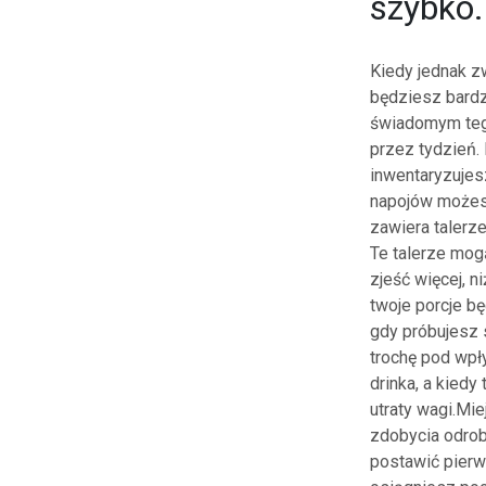
szybko.
Kiedy jednak z
będziesz bardz
świadomym tego
przez tydzień. 
inwentaryzujes
napojów możes
zawiera talerz
Te talerze mog
zjeść więcej, n
twoje porcje b
gdy próbujesz s
trochę pod wpł
drinka, a kiedy
utraty wagi.Mi
zdobycia odrob
postawić pierws