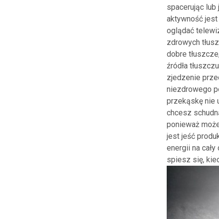
spacerując lub
aktywność jest
oglądać telewi
zdrowych tłuszc
dobre tłuszcze
źródła tłuszcz
zjedzenie prze
niezdrowego po
przekąskę nie 
chcesz schudną
ponieważ może 
jest jeść produ
energii na cały
spiesz się, kie