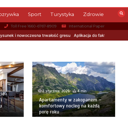
ozrywka
Sport
Turystyka
Zdrowie
Toll Free 1660-6767-8909
International Paper
łość gresu
Aplikacja do fakturowania terenowego — rozwiązanie d
2 stycznia, 2026
4 min
cie
i
Apartamenty w zakopanem –
u
komfortowy nocleg na każdą
porę roku