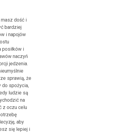
 masz dość i
ć bardziej
ów i napojów
rostu
 posiłków i
tawów naczyń
cji jedzenia.
nieumyślnie
rze sprawią, że
y do spożycia,
iedy ludzie są
wychodzić na
ić z oczu celu
potrzebę
ecyzję, aby
z się lepiej i