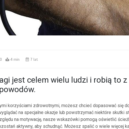
0
4 min
7 lat
gi jest celem wielu ludzi i robią to z
 powodów.
ymi korzyściami zdrowotnymi, możesz chcieć dopasować się d
wyglądać na specjalne okazje lub powstrzymać niektóre skutki st
zględu na motywację, nasze wskazówki pomogą oświetlić ścież
zostań aktywny, aby schudnąć. Możesz spalić o wiele więcej kal