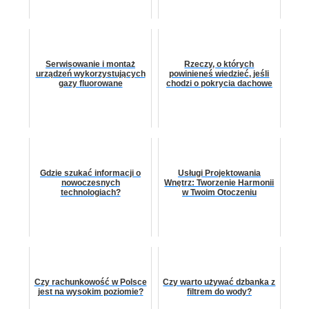
Serwisowanie i montaż
Rzeczy, o których
urządzeń wykorzystujących
powinieneś wiedzieć, jeśli
gazy fluorowane
chodzi o pokrycia dachowe
Gdzie szukać informacji o
Usługi Projektowania
nowoczesnych
Wnętrz: Tworzenie Harmonii
technologiach?
w Twoim Otoczeniu
Czy rachunkowość w Polsce
Czy warto używać dzbanka z
jest na wysokim poziomie?
filtrem do wody?