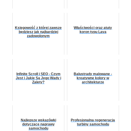
Księgowość z której zawsze
Właściwości oraz atuty
będziesz jak najbardziej
koron typu Lava
zadowolonym
Infinite Scroll i SEO - Czym
Balustrady malowane -
Jest i Jakie Są Jego Wady i
kreatywne kolory w
Zalety?
architekturze
Najlepsze wskazówki
Profesjonalna regeneracja
dotyczące naprawy
turbiny samochodu
samochodu