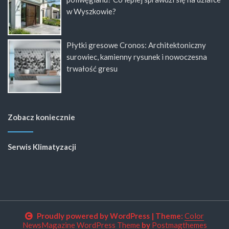
w Wyszkowie?
Płytki gresowe Cronos: Architektoniczny
surowiec, kamienny rysunek i nowoczesna
trwałość gresu
Zobacz koniecznie
Serwis Klimatyzacji
Proudly powered by WordPress
|
Theme:
Color
NewsMagazine WordPress Theme
by
Postmagthemes