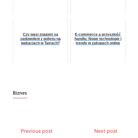
Czy wasi znajomi są
E-commerce a przyszłość
zadowoleni z pobytu na
handlu: Nowe technologie i
wakacjach w Tatrach?
trendy w zakupach online
Biznes
Previous post
Next post