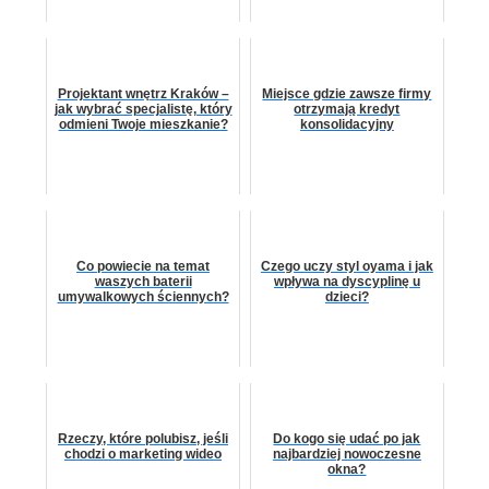
Projektant wnętrz Kraków –
Miejsce gdzie zawsze firmy
jak wybrać specjalistę, który
otrzymają kredyt
odmieni Twoje mieszkanie?
konsolidacyjny
Co powiecie na temat
Czego uczy styl oyama i jak
waszych baterii
wpływa na dyscyplinę u
umywalkowych ściennych?
dzieci?
Rzeczy, które polubisz, jeśli
Do kogo się udać po jak
chodzi o marketing wideo
najbardziej nowoczesne
okna?