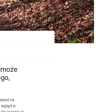
w może
ego,
nawet na
ą wgląd w
ale leżenie w