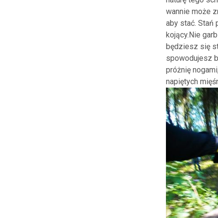
wannie może zra
aby stać. Stań
kojący.Nie gar
będziesz się s
spowodujesz bó
próżnię nogami
napiętych mięś