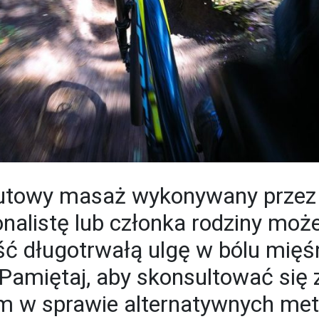
utowy masaż wykonywany przez
onalistę lub członka rodziny moż
ść długotrwałą ulgę w bólu mięś
Pamiętaj, aby skonsultować się 
m w sprawie alternatywnych me