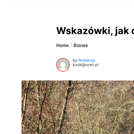
Wskazówki, jak 
Home
Biznes
by
Redakcja
kook@onet.pl