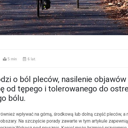
5 min
6 lat
odzi o ból pleców, nasilenie objawó
ę od tępego i tolerowanego do ostr
o bólu.
również wpływać na górną, środkową lub dolną część pleców, a 
 obszary. Na szczęście porady zawarte w tym artykule zapewni
horzenia.Wskocz pod prysznic. Kąpiel może brzmieć przyjemnie, 