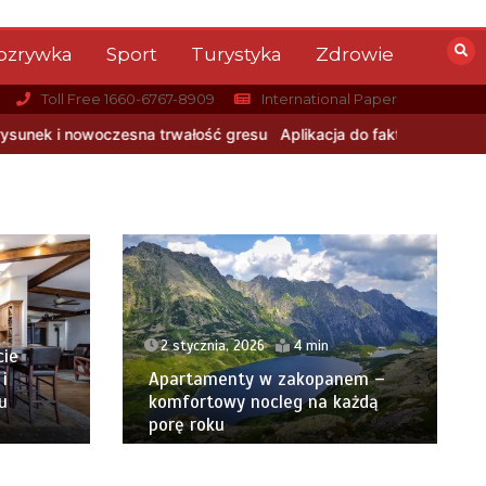
ozrywka
Sport
Turystyka
Zdrowie
Toll Free 1660-6767-8909
International Paper
ość gresu
Aplikacja do fakturowania terenowego — rozwiązanie dl
2 stycznia, 2026
4 min
cie
i
Apartamenty w zakopanem –
u
komfortowy nocleg na każdą
porę roku