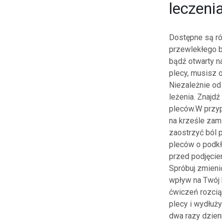
leczeni
Dostępne są ró
przewlekłego b
bądź otwarty n
plecy, musisz o
Niezależnie od
leżenia. Znajdź
pleców.W przyp
na krześle zam
zaostrzyć ból 
pleców o podkł
przed podjęciem
Spróbuj zmieni
wpływ na Twój b
ćwiczeń rozcią
plecy i wydłuży
dwa razy dzien