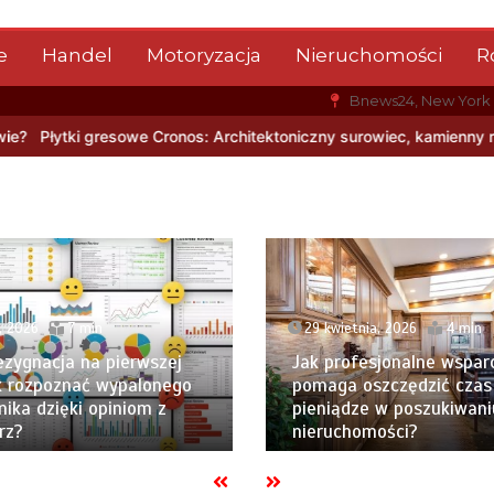
e
Handel
Motoryzacja
Nieruchomości
R
Bnews24, New York
: Architektoniczny surowiec, kamienny rysunek i nowoczesna trwał
, 2026
7 min
29 kwietnia, 2026
4 min
ezygnacja na pierwszej
Jak profesjonalne wspar
Jak rozpoznać wypalonego
pomaga oszczędzić czas 
ika dzięki opiniom z
pieniądze w poszukiwani
rz?
nieruchomości?