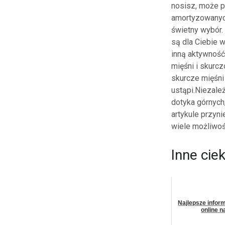
nosisz, może p
amortyzowanyc
świetny wybór. 
są dla Ciebie 
inną aktywność
mięśni i skurcz
skurcze mięśni
ustąpi.Niezale
dotyka górnych
artykule przyni
wiele możliwoś
Inne cie
Najlepsze infor
online n