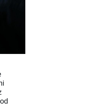
e
ni
z
tod