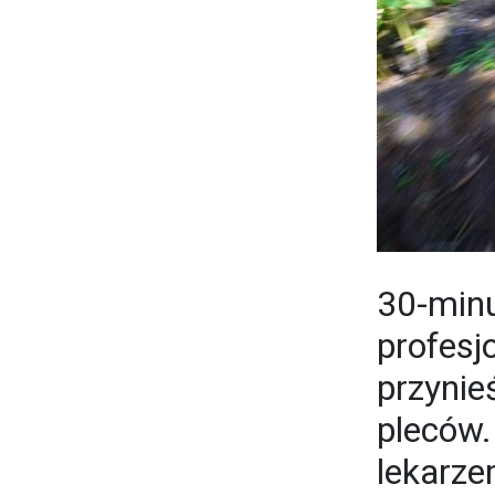
30-min
profesj
przynie
pleców.
lekarze