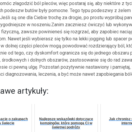
omóc złagodzić ból pleców, więc postaraj się, aby niektóre z ty
h podeszw butów były pomocne. Tego typu podeszwy z żelem 
Jeśli są one dla Ciebie trochę za drogie, po prostu wypróbuj par
wygodniejsze w noszeniu.Zanim zaczniesz ćwiczyć lub wykonyw
 fizyczną, zawsze powinieneś się rozgrzać, aby zapobiec nacią
om. Nawet jeśli wybierasz się tylko na lekki jogging lub spacer p
 w dolnej części pleców mogą powodować rozdzierający ból, któ
żnie od tego, czy dyskomfort ogranicza się do jednego obszaru 
, środkowych i dolnych obszarów, zastosowanie się do rad zawa
esie ci pewną ulgę. Pozostań pozytywnie nastawiony i pamiętaj, 
ci diagnozowania, leczenia, a być może nawet zapobiegania ból
kawe artykuły:
macje o zakupach
Najlepsze wskazówki dotyczące
Jak chronisz
a świecie
kempingów, które pomogą Ci w
inter
świetnej podróży