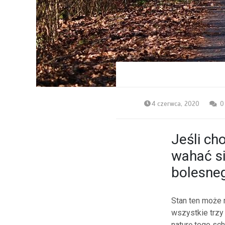
4 czerwca, 2020
0
Jeśli ch
wahać si
bolesneg
Stan ten może 
wszystkie trzy
naturę tego sc