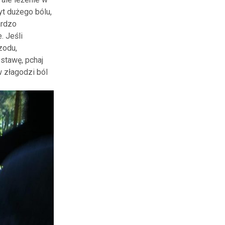
yt dużego bólu,
ardzo
. Jeśli
zodu,
stawę, pchaj
 złagodzi ból