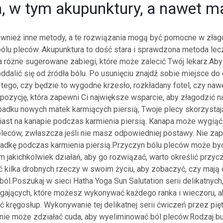
a, w tym akupunktury, a nawet m
wnież inne metody, a te rozwiązania mogą być pomocne w złag
ólu pleców. Akupunktura to dość stara i sprawdzona metoda lecz
a różne sugerowane zabiegi, które może zalecić Twój lekarz.Ab
ddalić się od źródła bólu. Po usunięciu znajdź sobie miejsce d
 tego, czy będzie to wygodne krzesło, rozkładany fotel, czy naw
 pozycję, która zapewni Ci największe wsparcie, aby złagodzić n
adku nowych matek karmiących piersią, Twoje plecy skorzystaj
iast na kanapie podczas karmienia piersią. Kanapa może wygiąć
pleców, zwłaszcza jeśli nie masz odpowiedniej postawy. Nie za
adkę podczas karmienia piersią.Przyczyn bólu pleców może być
 jakichkolwiek działań, aby go rozwiązać, warto określić przycz
ć kilka drobnych rzeczy w swoim życiu, aby zobaczyć, czy mają 
ól.Poszukaj w sieci Hatha Yoga Sun Salutation serii delikatnych
gających, które możesz wykonywać każdego ranka i wieczoru, 
ć kręgosłup. Wykonywanie tej delikatnej serii ćwiczeń przez pię
nie może zdziałać cuda, aby wyeliminować ból pleców.Rodzaj bu