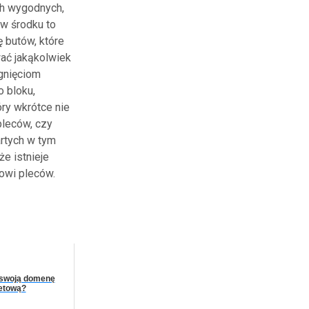
ch wygodnych,
w środku to
ę butów, które
ać jakąkolwiek
gnięciom
o bloku,
ry wkrótce nie
pleców, czy
rtych w tym
że istnieje
owi pleców.
 swoją domenę
netową?