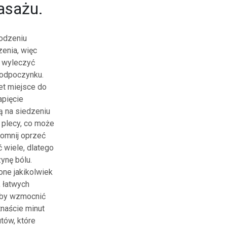
asażu.
odzeniu
enia, więc
y wyleczyć
o odpoczynku.
et miejsce do
apięcie
ą na siedzeniu
 plecy, co może
pomnij oprzeć
 wiele, dlatego
ynę bólu.
one jakikolwiek
, łatwych
aby wzmocnić
tnaście minut
tów, które