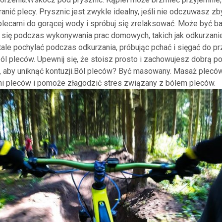
nić plecy. Prysznic jest zwykle idealny, jeśli nie odczuwasz zb
 plecami do gorącej wody i spróbuj się zrelaksować. Może być b
b się podczas wykonywania prac domowych, takich jak odkurzanie
tale pochylać podczas odkurzania, próbując pchać i sięgać do pr
l pleców. Upewnij się, że stoisz prosto i zachowujesz dobrą po
, aby uniknąć kontuzji.Ból pleców? Być masowany. Masaż pleców
ni pleców i pomoże złagodzić stres związany z bólem pleców.