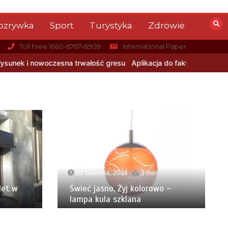
ozrywka
Sport
Turystyka
Zdrowie
Toll Free 1660-6767-8909
International Paper
łość gresu
Aplikacja do fakturowania terenowego — rozwiązanie d
20 kwietnia, 2024
3 min
let w
Świeć jasno, Żyj kolorowo –
lampa kula szklana