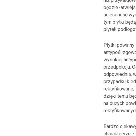
niż przykładowo
będzie łatwiej
ścieralność wyr
tym płytki będ
płytek podłogo
Płytki powinny
antypoślizgowo
wysokiej antyp
przedpokoju. O
odpowiednia, w
przypadku kied
rektyfikowane, 
dzięki temu bę
na dużych powi
rektyfikowanyc
Bardzo ciekawym
charakteryzuje 