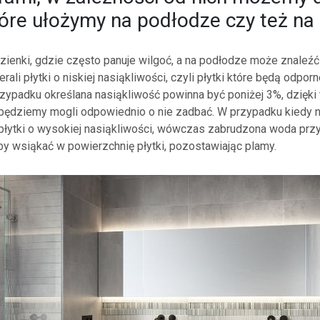
które ułożymy na podłodze czy też na 
zienki, gdzie często panuje wilgoć, a na podłodze może znaleźć
ali płytki o niskiej nasiąkliwości, czyli płytki które będą odporn
zypadku określana nasiąkliwość powinna być poniżej 3%, dzięki 
będziemy mogli odpowiednio o nie zadbać. W przypadku kiedy 
 płytki o wysokiej nasiąkliwości, wówczas zabrudzona woda pr
 wsiąkać w powierzchnię płytki, pozostawiając plamy.