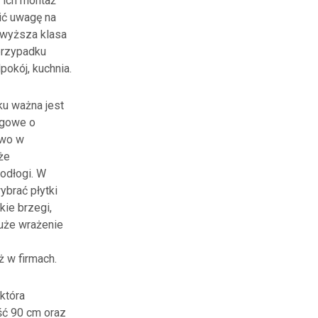
o ich montaż
ić uwagę na
m wyższa klasa
przypadku
okój, kuchnia.
ku ważna jest
ogowe o
owo w
że
odłogi. W
ybrać płytki
kie brzegi,
uże wrażenie
ż w firmach.
która
ość 90 cm oraz