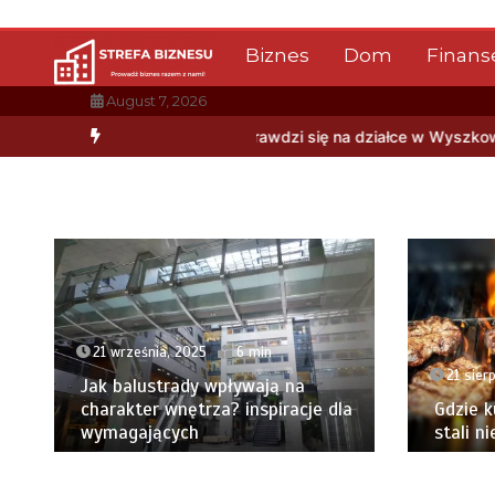
Skip
to
Biznes
Dom
Finans
content
August 7, 2026
lepiej sprawdzi się na działce w Wyszkowie?
Płytki gresowe Crono
21 września, 2025
6 min
21 sier
Jak balustrady wpływają na
charakter wnętrza? inspiracje dla
Gdzie k
wymagających
stali n