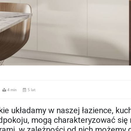
4 min
5 lat
jakie układamy w naszej łazience, kuc
dpokoju, mogą charakteryzować się
rami, w zależności od nich możemy 