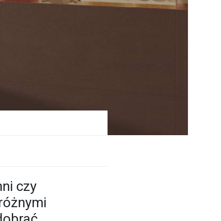
hni czy
 różnymi
dobrać