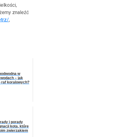
elkości,
ożemy znaleźć
trz/
,
 podwodna w
 wodach – jak
 raf koralowych?
rady i porady
nacji kota, które
oim zwierzakiem