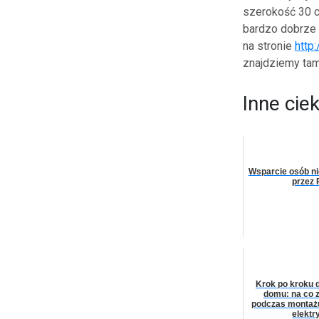
szerokość 30 c
bardzo dobrze
na stronie
http
znajdziemy tam 
Inne cie
Wsparcie osób n
przez
Krok po kroku 
domu: na co 
podczas montażu
elektr