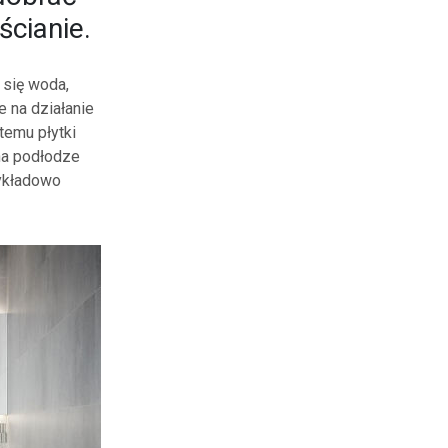
ścianie.
 się woda,
e na działanie
temu płytki
na podłodze
zykładowo