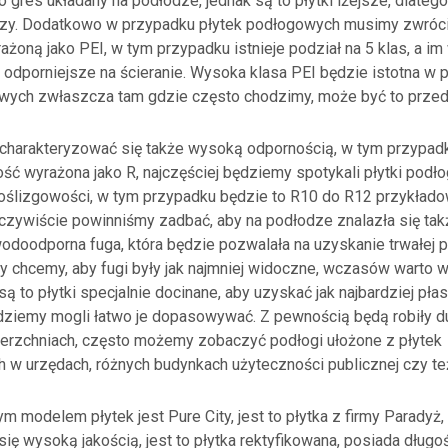
 gres układany na podłodze, jednak są to płytki lżejsze, dlateg
szy. Dodatkowo w przypadku płytek podłogowych musimy zwróc
ażoną jako PEI, w tym przypadku istnieje podział na 5 klas, a i
ą odporniejsze na ścieranie. Wysoka klasa PEI będzie istotna w 
wych zwłaszcza tam gdzie często chodzimy, może być to przedp
 charakteryzować się także wysoką odpornością, w tym przypad
ść wyrażona jako R, najczęściej będziemy spotykali płytki podł
oślizgowości, w tym przypadku będzie to R10 do R12 przykład
czywiście powinniśmy zadbać, aby na podłodze znalazła się tak
odoodporna fuga, która będzie pozwalała na uzyskanie trwałej p
y chcemy, aby fugi były jak najmniej widoczne, wczasów warto w
są to płytki specjalnie docinane, aby uzyskać jak najbardziej płas
dziemy mogli łatwo je dopasowywać. Z pewnością będą robiły d
erzchniach, często możemy zobaczyć podłogi ułożone z płytek
h w urzędach, różnych budynkach użyteczności publicznej czy te
 modelem płytek jest Pure City, jest to płytka z firmy Paradyż, 
się wysoką jakością, jest to płytka rektyfikowana, posiada dług