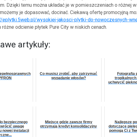
m. Dzięki temu można układać je w pomieszczeniach o różnej wi
 możemy je dopasować, docinać. Ciekawą ofertę promocyjną m
://eplytki.5web.pl/wysokiej-jakosci-plytki-do-nowoczesnych-wne
różne odcienie płytek Pure City w niskich cenach.
kawe artykuły:
iepełnosprawnych
Co musisz zrobić, aby zatrzymać
Fotografia
 PFRON
wypadanie włosów?
tropikalnych
uchwycić piękno
do bezpiecznego
Miejsce gdzie zawsze firmy
Najlepsze po
zwrócić uwagę
otrzymają kredyt konsolidacyjny
dotyczące pielęg
 nowej instalacji
pomogą Ci z Tw
yczne...