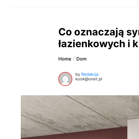
Co oznaczają sy
łazienkowych i 
Home
Dom
by
Redakcja
kook@onet.pl