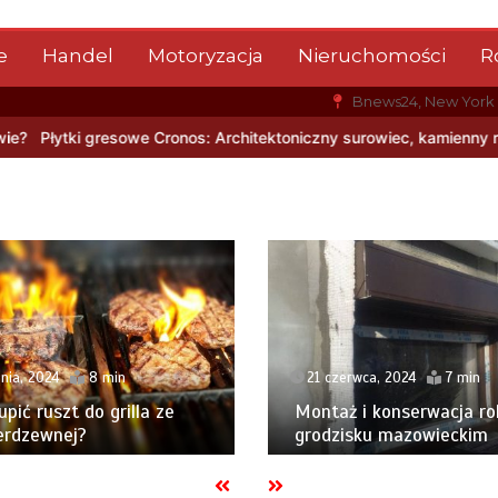
e
Handel
Motoryzacja
Nieruchomości
R
Bnews24, New York
s: Architektoniczny surowiec, kamienny rysunek i nowoczesna trwa
pnia, 2024
8 min
21 czerwca, 2024
7 min
upić ruszt do grilla ze
Montaż i konserwacja ro
ierdzewnej?
grodzisku mazowieckim