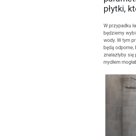
płytki, 
W przypadku ła
będziemy wybier
wody. W tym pr
będą odporne, 
znalazłyby się
mydłem mogłaby