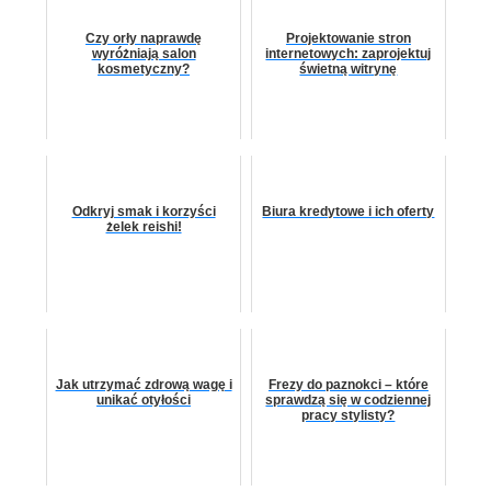
Czy orły naprawdę
Projektowanie stron
wyróżniają salon
internetowych: zaprojektuj
kosmetyczny?
świetną witrynę
Odkryj smak i korzyści
Biura kredytowe i ich oferty
żelek reishi!
Jak utrzymać zdrową wagę i
Frezy do paznokci – które
unikać otyłości
sprawdzą się w codziennej
pracy stylisty?