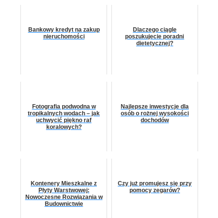
Bankowy kredyt na zakup
Dlaczego ciągle
nieruchomości
poszukujecie poradni
dietetycznej?
Fotografia podwodna w
Najlepsze inwestycje dla
tropikalnych wodach – jak
osób o rożnej wysokości
uchwycić piękno raf
dochodów
koralowych?
Kontenery Mieszkalne z
Czy już promujesz się przy
Płyty Warstwowej:
pomocy zegarów?
Nowoczesne Rozwiązania w
Budownictwie