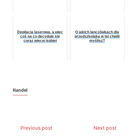
Depilacja laserowa, a więc
O jakich lanczówkach dla
coś na co decyduje się
przedszkolaka w tej chwili
coraz więcej kobiet
myślisz?
Handel
Previous post
Next post