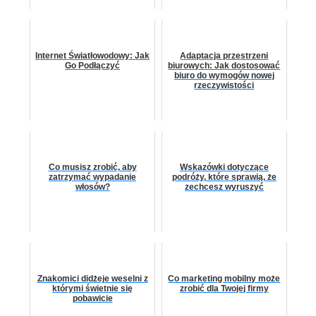
Internet Światłowodowy: Jak
Adaptacja przestrzeni
Go Podłączyć
biurowych: Jak dostosować
biuro do wymogów nowej
rzeczywistości
Co musisz zrobić, aby
Wskazówki dotyczące
zatrzymać wypadanie
podróży, które sprawią, że
włosów?
zechcesz wyruszyć
Znakomici didżeje weselni z
Co marketing mobilny może
którymi świetnie się
zrobić dla Twojej firmy
pobawicie