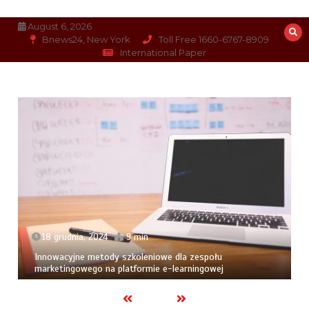
Skip
to
August 6, 2026
content
Bnews24, New York
Toll Free 1660-6767-8909
International Paper
18 grudnia, 2024
9 min
Innowacyjne metody szkoleniowe dla zespołu
marketingowego na platformie e-learningowej