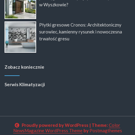
w Wyszkowie?
Płytki gresowe Cronos: Architektoniczny
surowiec, kamienny rysunek i nowoczesna
trwałość gresu
Zobacz koniecznie
Serwis Klimatyzacji
Proudly powered by WordPress
|
Theme:
Color
NewsMagazine WordPress Theme
by
Postmagthemes