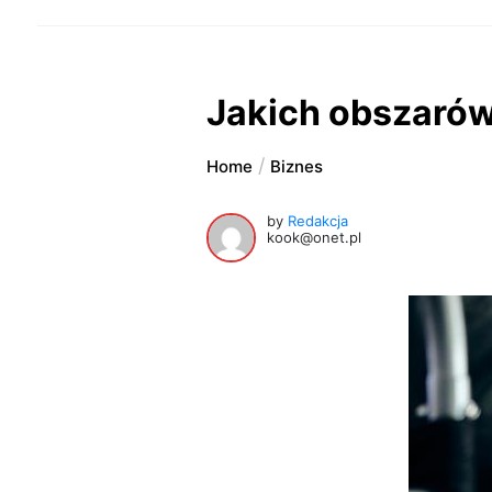
Jakich obszarów
Home
Biznes
by
Redakcja
kook@onet.pl