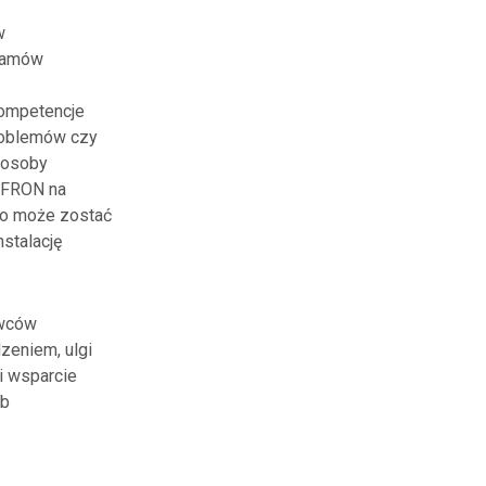
w
gramów
kompetencje
roblemów czy
 osoby
PFRON na
to może zostać
nstalację
awców
zeniem, ulgi
i wsparcie
ób