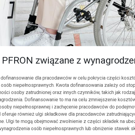
e PFRON związane z wynagrodz
dofinansowanie dla pracodawców w celu pokrycia części kosz
osób niepełnosprawnych. Kwota dofinansowania zależy od stop
ości osoby zatrudnionej oraz innych czynników, takich jak rodza
grodzenia. Dofinansowanie to ma na celu zmniejszenie kosztó
osoby niepełnosprawnej i zachęcenie pracodawców do podejmow
 oferuje również ulgi składkowe dla pracodawców zatrudniając
e. Ulgi te mogą obejmować zwolnienie z części składek na ube
ynagrodzenia osób niepełnosprawnych lub obniżenie stawek sk