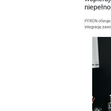
niepełn
PFRON oferuje r
integrację za