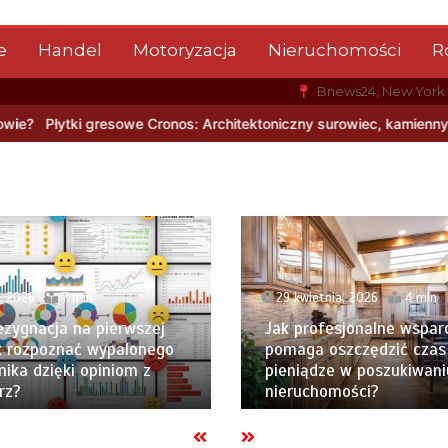
e
Handel
Motoryzacja
Nieruchomości
R
Bnews24, New York
onos: Architektoniczny surowiec, kamienny rysunek i nowoczesna t
, 2026
7 min
29 kwietnia, 2026
4 min
ezygnacja na pierwszej
Jak profesjonalne wspar
Jak rozpoznać wypalonego
pomaga oszczędzić czas 
ika dzięki opiniom z
pieniądze w poszukiwani
rz?
nieruchomości?