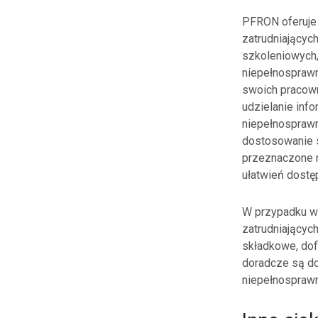
PFRON oferuje 
zatrudniający
szkoleniowych,
niepełnosprawn
swoich pracow
udzielanie inf
niepełnospraw
dostosowanie s
przeznaczone na
ułatwień dostę
W przypadku wi
zatrudniającyc
składkowe, dof
doradcze są do
niepełnospraw