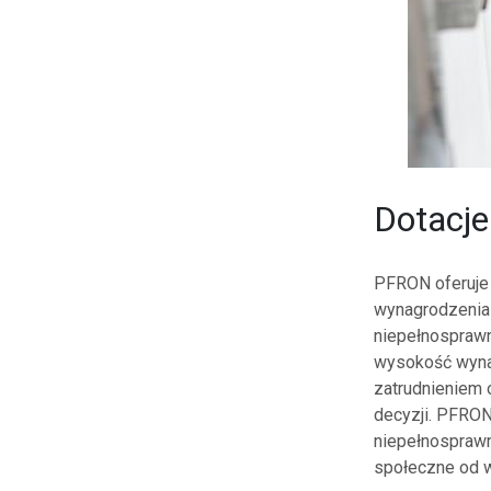
Dotacj
PFRON oferuje 
wynagrodzenia 
niepełnosprawn
wysokość wyna
zatrudnieniem 
decyzji. PFRON
niepełnosprawn
społeczne od w