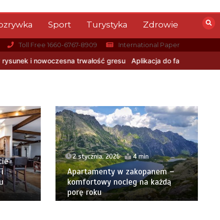
ozrywka
Sport
Turystyka
Zdrowie
Toll Free 1660-6767-8909
International Paper
rwałość gresu
Aplikacja do fakturowania terenowego — rozwiązani
2 stycznia, 2026
4 min
cie
i
Apartamenty w zakopanem –
u
komfortowy nocleg na każdą
porę roku