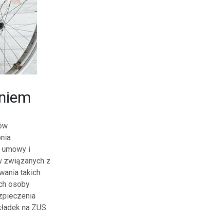
eniem
tów
nia
j umowy i
w związanych z
ania takich
ych osoby
zpieczenia
ładek na ZUS.