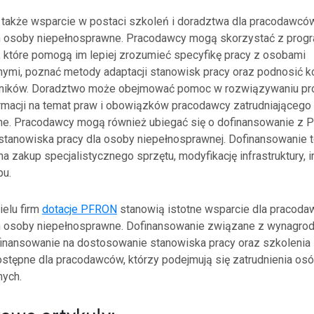
także wsparcie w postaci szkoleń i doradztwa dla pracodawcó
ch osoby niepełnosprawne. Pracodawcy mogą skorzystać z pro
 które pomogą im lepiej zrozumieć specyfikę pracy z osobami
ymi, poznać metody adaptacji stanowisk pracy oraz podnosić 
ników. Doradztwo może obejmować pomoc w rozwiązywaniu p
ormacji na temat praw i obowiązków pracodawcy zatrudniającego
ne. Pracodawcy mogą również ubiegać się o dofinansowanie z 
tanowiska pracy dla osoby niepełnosprawnej. Dofinansowanie 
 zakup specjalistycznego sprzętu, modyfikację infrastruktury, i
pu.
elu firm
dotacje PFRON
stanowią istotne wsparcie dla pracod
h osoby niepełnosprawne. Dofinansowanie związane z wynagrod
inansowanie na dostosowanie stanowiska pracy oraz szkolenia 
stępne dla pracodawców, którzy podejmują się zatrudnienia os
nych.