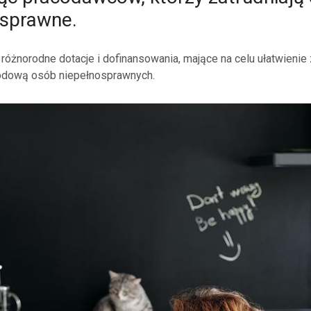
osprawne.
óżnorodne dotacje i dofinansowania, mające na celu ułatwienie z
wodową osób niepełnosprawnych.