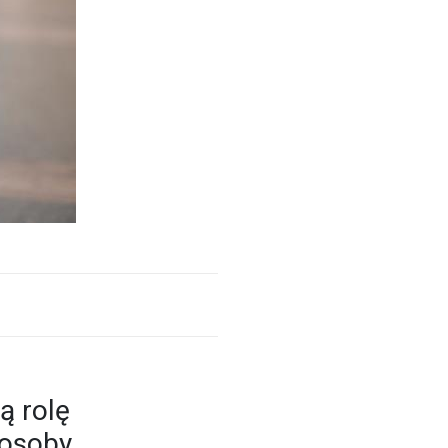
ą rolę
 osoby