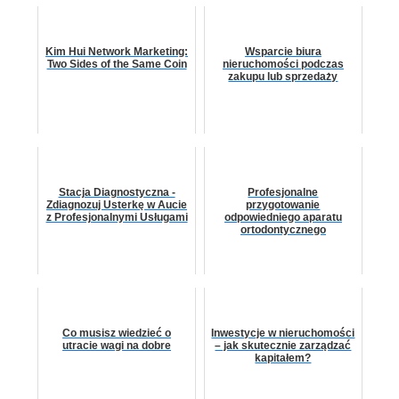
Kim Hui Network Marketing:
Wsparcie biura
Two Sides of the Same Coin
nieruchomości podczas
zakupu lub sprzedaży
Stacja Diagnostyczna -
Profesjonalne
Zdiagnozuj Usterkę w Aucie
przygotowanie
z Profesjonalnymi Usługami
odpowiedniego aparatu
ortodontycznego
Co musisz wiedzieć o
Inwestycje w nieruchomości
utracie wagi na dobre
– jak skutecznie zarządzać
kapitałem?