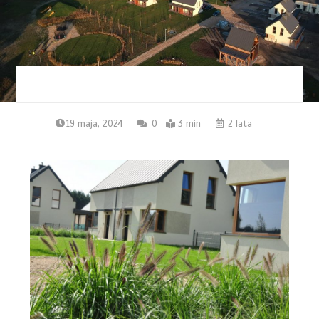
19 maja, 2024
0
3 min
2 lata