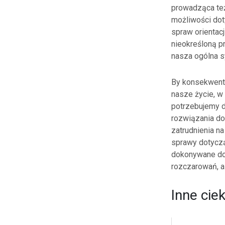
prowadząca też
możliwości dot
spraw orientacj
nieokreśloną p
nasza ogólna sy
By konsekwentn
nasze życie, w
potrzebujemy d
rozwiązania do
zatrudnienia n
sprawy dotyczą
dokonywane dok
rozczarowań, a 
Inne cie