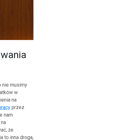
iwania
to nie musimy
tatków w
ienia na
pracy
przez
ie nam
 na
ać, że
 to inna droga,