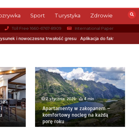
ozrywka
Sport
Turystyka
Zdrowie
Toll Free 1660-6767-8909
International Paper
ć gresu
Aplikacja do fakturowania terenowego — rozwiązanie dla 
2 stycznia, 2026
4 min
cie
i
Apartamenty w zakopanem –
u
komfortowy nocleg na każdą
porę roku