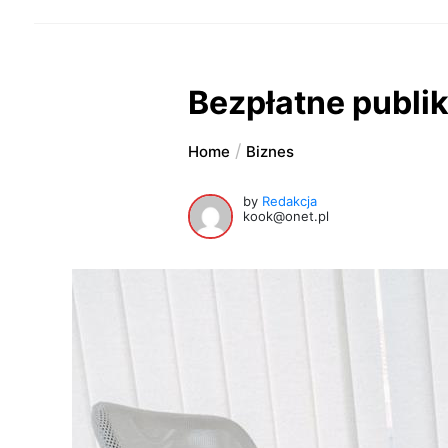
Bezpłatne publi
Home
Biznes
by
Redakcja
kook@onet.pl