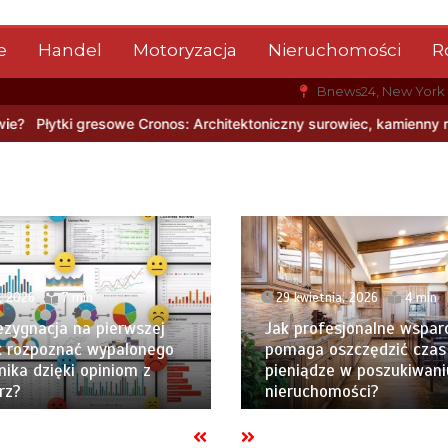
e
Handel
Motoryzacja
Nieruchomości
R
Bnews24, New York
Architektoniczny surowiec, kamienny rysunek i nowoczesna trwałoś
, 2026
7 min
29 kwietnia, 2026
4 min
ezygnacja na pierwszej
Jak profesjonalne wspar
Jak rozpoznać wypalonego
pomaga oszczędzić czas 
ika dzięki opiniom z
pieniądze w poszukiwani
rz?
nieruchomości?