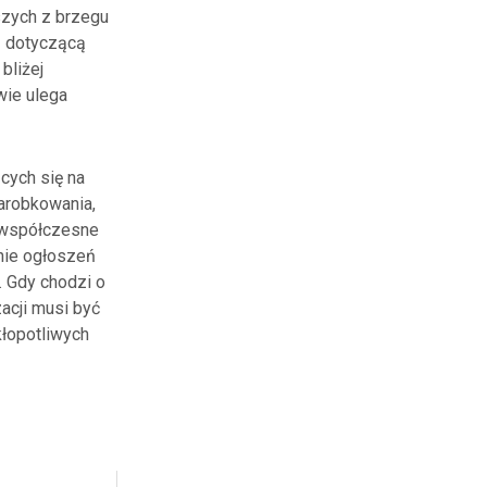
szych z brzegu
ą dotyczącą
bliżej
wie ulega
cych się na
arobkowania,
, współczesne
nie ogłoszeń
. Gdy chodzi o
acji musi być
kłopotliwych