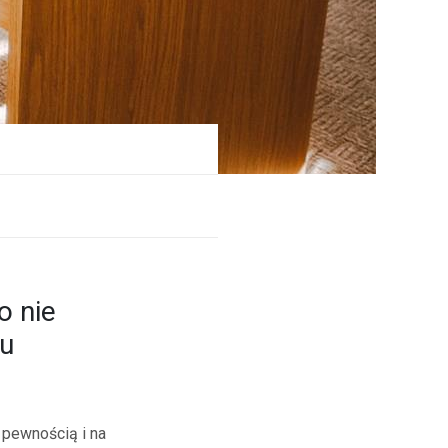
o nie
ru
 pewnością i na