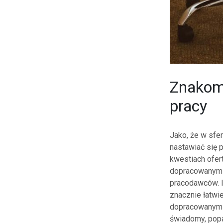
Znakomi
pracy
Jako, że w sfer
nastawiać się 
kwestiach ofer
dopracowanym p
pracodawców. I
znacznie łatwi
dopracowanym p
świadomy, popa