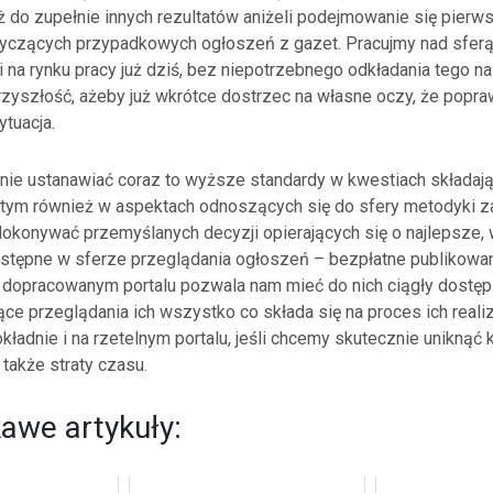
 do zupełnie innych rezultatów aniżeli podejmowanie się pierw
yczących przypadkowych ogłoszeń z gazet. Pracujmy nad sfer
i na rynku pracy już dziś, bez niepotrzebnego odkładania tego na 
rzyszłość, ażeby już wkrótce dostrzec na własne oczy, że popra
tuacja.
ie ustanawiać coraz to wyższe standardy w kwestiach składają
 tym również w aspektach odnoszących się do sfery metodyki z
okonywać przemyślanych decyzji opierających się o najlepsze
stępne w sferze przeglądania ogłoszeń – bezpłatne publikowa
a dopracowanym portalu pozwala nam mieć do nich ciągły dostęp
ce przeglądania ich wszystko co składa się na proces ich realiz
ładnie i na rzetelnym portalu, jeśli chcemy skutecznie uniknąć 
także straty czasu.
kawe artykuły: