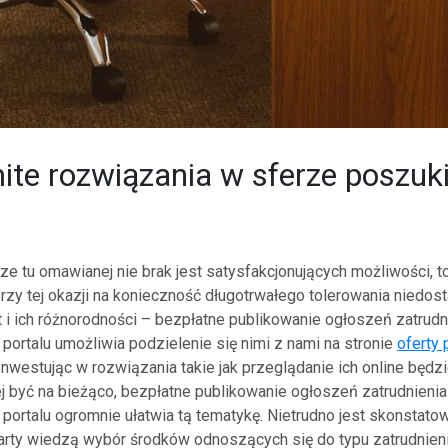
te rozwiązania w sferze poszuk
ze tu omawianej nie brak jest satysfakcjonujących możliwości, 
przy tej okazji na konieczność długotrwałego tolerowania niedos
t i ich różnorodności – bezpłatne publikowanie ogłoszeń zatrudn
ortalu umożliwia podzielenie się nimi z nami na stronie
oferty 
nwestując w rozwiązania takie jak przeglądanie ich online będz
ej być na bieżąco, bezpłatne publikowanie ogłoszeń zatrudnienia
ortalu ogromnie ułatwia tą tematykę. Nietrudno jest skonstatow
rty wiedzą wybór środków odnoszących się do typu zatrudnienia