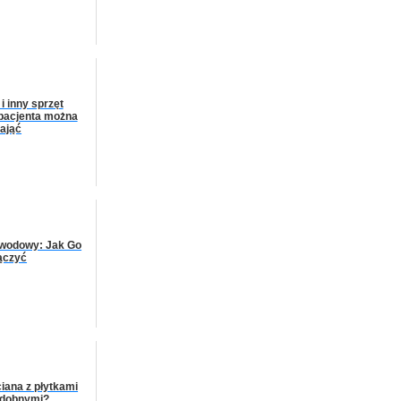
i inny sprzęt
pacjenta można
ająć
łowodowy: Jak Go
ączyć
iana z płytkami
odobnymi?