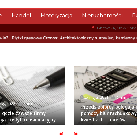
e
Handel
Motoryzacja
Nieruchomości
R
Bnews24, New York
Architektoniczny surowiec, kamienny rysunek i nowoczesna trwałoś
13 maja, 2021
3 min
nia, 2022
3 min
Przedsiębiorcy polegają 
 gdzie zawsze firmy
pomocy biur rachunkowy
ją kredyt konsolidacyjny
kwestiach finansów