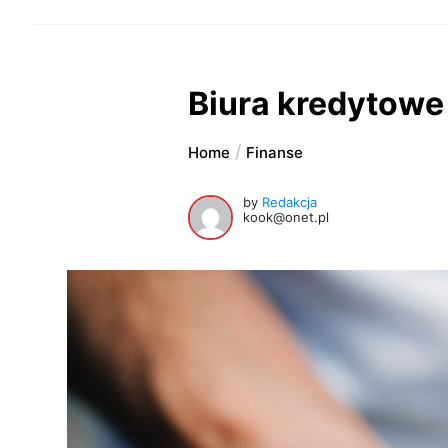
Biura kredytowe 
Home
Finanse
by
Redakcja
kook@onet.pl