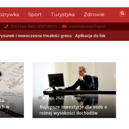
ozrywka
Sport
Turystyka
Zdrowie
Toll Free 1660-6767-8909
International Paper
ć gresu
Aplikacja do fakturowania terenowego — rozwiązanie dla 
4 maja, 2021
3 min
na
ch w
Najlepsze inwestycje dla osób o
rożnej wysokości dochodów