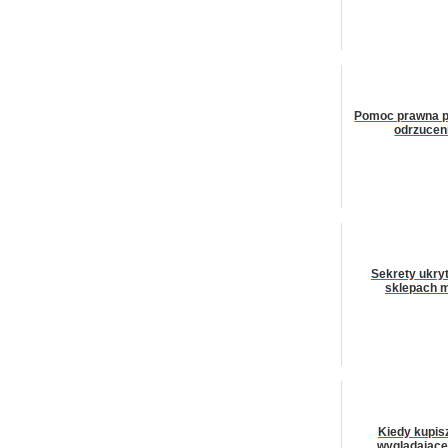
Pomoc prawna pr
odrzucen
Sekrety ukry
sklepach 
Kiedy kupisz
wyglądające