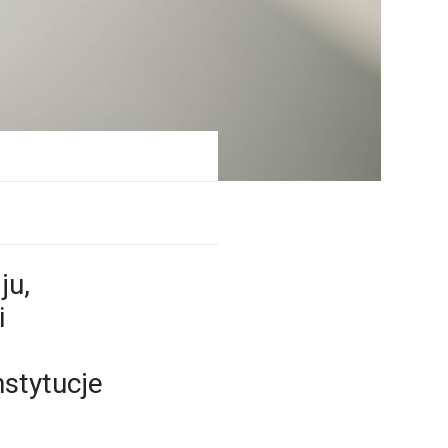
ju,
i
stytucje