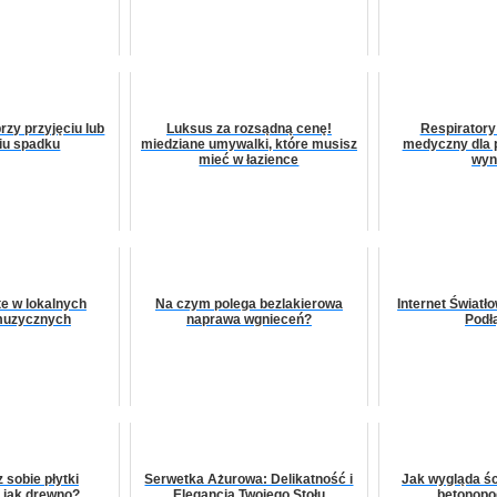
zy przyjęciu lub
Luksus za rozsądną cenę!
Respiratory 
iu spadku
miedziane umywalki, które musisz
medyczny dla 
mieć w łazience
wyn
te w lokalnych
Na czym polega bezlakierowa
Internet Świat
muzycznych
naprawa wgnieceń?
Podł
 sobie płytki
Serwetka Ażurowa: Delikatność i
Jak wygląda śc
 jak drewno?
Elegancja Twojego Stołu
betonop