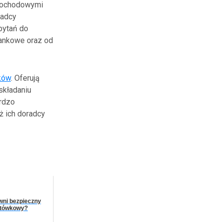
amochodowymi
radcy
pytań do
bankowe oraz od
ków
. Oferują
składaniu
rdzo
ż ich doradcy
wni bezpieczny
otówkowy?