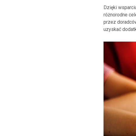
Dzięki wsparciu
różnorodne cel
przez doradców
uzyskać dodatko