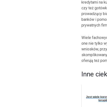
kredytami na 
czy też gotówk
prowadzący biu
banków i pomoc
prywatnych fir
Wiele fachowyc
one nie tylko 
wniosków, prz
skomplikowanyc
oferują też po
Inne cie
Jest wiele korz
terapi