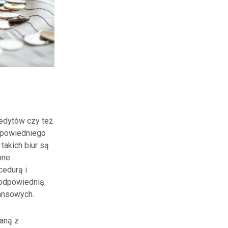
redytów czy też
dpowiedniego
takich biur są
one
edurą i
 odpowiednią
nansowych.
aną z