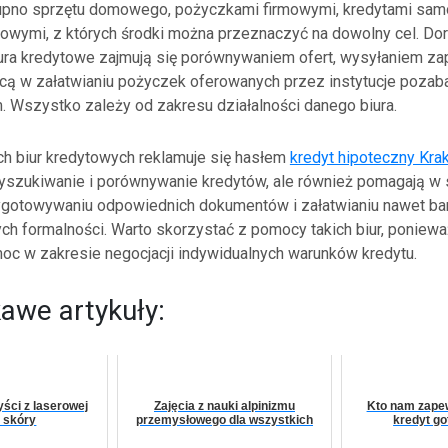
kupno sprzętu domowego, pożyczkami firmowymi, kredytami s
owymi, z których środki można przeznaczyć na dowolny cel. Do
ra kredytowe zajmują się porównywaniem ofert, wysyłaniem za
ą w załatwianiu pożyczek oferowanych przez instytucje poza
m. Wszystko zależy od zakresu działalności danego biura.
h biur kredytowych reklamuje się hasłem
kredyt hipoteczny Kra
wyszukiwanie i porównywanie kredytów, ale również pomagają w 
ygotowywaniu odpowiednich dokumentów i załatwianiu nawet ba
h formalności. Warto skorzystać z pomocy takich biur, poniewa
moc w zakresie negocjacji indywidualnych warunków kredytu.
kawe artykuły:
yści z laserowej
Zajęcia z nauki alpinizmu
Kto nam zape
i skóry
przemysłowego dla wszystkich
kredyt g