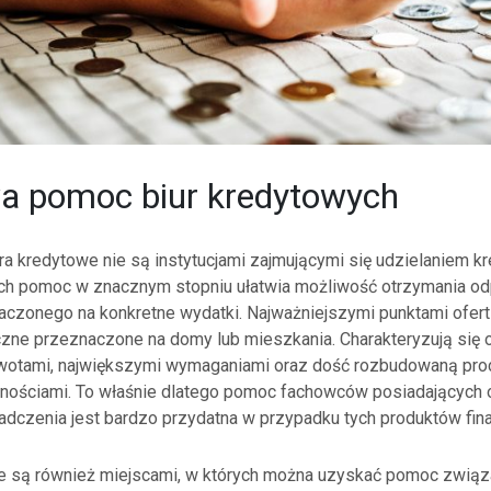
a pomoc biur kredytowych
ra kredytowe nie są instytucjami zajmującymi się udzielaniem k
ich pomoc w znacznym stopniu ułatwia możliwość otrzymania o
aczonego na konkretne wydatki. Najważniejszymi punktami ofert 
czne przeznaczone na domy lub mieszkania. Charakteryzują się 
wotami, największymi wymaganiami oraz dość rozbudowaną proc
lnościami. To właśnie dlatego pomoc fachowców posiadających
adczenia jest bardzo przydatna w przypadku tych produktów fi
e są również miejscami, w których można uzyskać pomoc związ