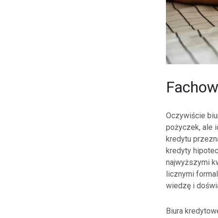
Fachow
Oczywiście biu
pożyczek, ale 
kredytu przezn
kredyty hipote
najwyższymi k
licznymi forma
wiedzę i doświ
Biura kredytow