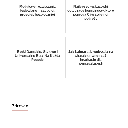
Modułowe rozwiązania
Najlepsze wskazówki
budowlane – szybciej,
dotyczące kempingów, które
prościej, bezpieczniej
pomogą Ci w świetnej
podróży
Botki Damskie: Stylowe i
Jak balustrady wpływają na
Uniwersalne Buty Na Każdą
charakter wnętrza?
Pogodę
inspiracje dla
wymagających
Zdrowie