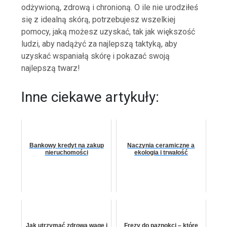
odżywioną, zdrową i chronioną. O ile nie urodziłeś
się z idealną skórą, potrzebujesz wszelkiej
pomocy, jaką możesz uzyskać, tak jak większość
ludzi, aby nadążyć za najlepszą taktyką, aby
uzyskać wspaniałą skórę i pokazać swoją
najlepszą twarz!
Inne ciekawe artykuły:
Bankowy kredyt na zakup
Naczynia ceramiczne a
nieruchomości
ekologia i trwałość
Jak utrzymać zdrową wagę i
Frezy do paznokci – które