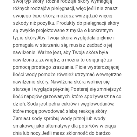
swój typ skóry. Różne rodzaje skóry wymagają
różnych rodzajów pielęgnacji, więc jeśli nie znasz
swojego typu skóry, możesz wyrządzić więcej
szkody niż pożytku. Produkty do pielęgnacji skóry
są zwykle projektowane z myślą o konkretnym
typie skóry.Aby Twoja skóra wyglądała pięknie i
pomagała w starzeniu się, musisz zadbać o jej
nawilżenie. Ważne jest, aby Twoja skóra była
nawilżona z zewnątrz, a można to osiągnąć za
pomocą prostego zraszania. Picie wystarczającej
ilości wody pomoże również utrzymać wewnętrzne
nawilżenie skóry. Nawilżona skóra wolniej się
starzeje i wygląda piękniej.Postaraj się zmniejszyć
ilość napojów gazowanych, które spożywasz na co
dzień. Soda jest pełna cukrów i węglowodanów,
które mogą powodować słabą reakcję skóry.
Zamiast sody spróbuj wody pitnej lub wody
smakowej jako alternatywy dla posiłków w ciągu
dnia lub nocy.Jeśli masz skłonność do bardzo