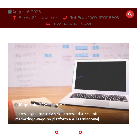
Skip
to
August 6, 2026
content
Bnews24, New York
Toll Free 1660-6767-8909
International Paper
18 grudnia, 2024
9 min
Innowacyjne metody szkoleniowe dla zespołu
marketingowego na platformie e-learningowej