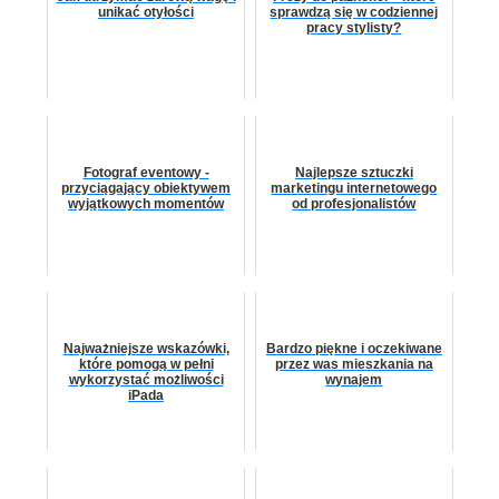
unikać otyłości
sprawdzą się w codziennej
pracy stylisty?
Fotograf eventowy -
Najlepsze sztuczki
przyciągający obiektywem
marketingu internetowego
wyjątkowych momentów
od profesjonalistów
Najważniejsze wskazówki,
Bardzo piękne i oczekiwane
które pomogą w pełni
przez was mieszkania na
wykorzystać możliwości
wynajem
iPada